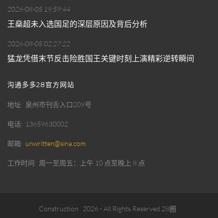
2026-08-05 19:59:44
王燊超未入选国足的深层原因及背后分析
2026-08-05 02:27:22
猛龙凭借末节反击险胜国王关键时刻上演精彩逆转瞬间
沟通多多28官方网站
地址
泉州市刊舌入口209号
电话
13659630002
邮箱
unwritten@sina.com
工作时间
周一至周五：上午 10 点至晚上 8 点
Construction
2026
- All Rights Reserved
28圈
.