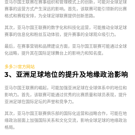
亚马尔国王联赛在赛事组织和管理模式上的创新，可能对全球足球
赛事的运营方式产生深远的影响。首先，该联赛可能引领新的比赛
格式和赛程安排，为全球足球联赛提供创新思路。
其次，亚马尔国王联赛的数字化和科技化运营，可能推动全球足球
赛事的信息化和粉丝互动体验，提升赛事的全球观众吸引力。
最后，在赛事营销和品牌建设方面，亚马尔国王联赛可能通过全球
化战略，提升其在国际足球舞台上的影响力和知名度。
多多28官方网站
3、亚洲足球地位的提升及地缘政治影响
亚马尔国王联赛的崛起，可能加强亚洲足球在全球体系中的地位和
影响力。首先，该联赛可能通过优秀的比赛质量和球员表现，提升
亚洲足球在国际足坛的声誉和竞争力。
其次，亚马尔国王联赛俱乐部的国际化运营和战略合作，可能在地
缘政治层面上加强国际关系和文化交流，影响全球足球的地缘政治
格局。