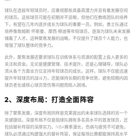
球队在选拔年轻球员时，应重视那些具备高潜力并且有着发展空间
的球员。这些球员可能在初期并不显眼，但他们在教练团队的培养
下，有望在几年内逐步成长为球队的重要一员。例如，勇士队通过
培养像詹姆斯·怀斯曼、摩西·穆迪等年轻球员，逐渐为球队未来发展
储备了人才。这种聚焦发展的战略，不仅提升了球员个人能力，也
增强了球队整体的竞争力。
此外，聚焦发展还要求球队在训练体系与资源的配置上投入更多的
关注和资金。无论是健康管理、技术提升，还是心理辅导，球队必
须从各个方面全方位支持年轻球员的成长。这样，球队不仅能迅速
提升年轻球员的战斗力，还能保持长期的竞争优势，避免短期内因
球员老化或核心球员受伤等问题而陷入困境。
2、深度布局：打造全面阵容
除了聚焦发展，深度布局同样是克莱提出的未来球队选择的另一个
关键捷径。深度布局不仅是指球队拥有多名高水平的首发球员，还
包括替补阵容的深厚实力。NBA赛季漫长，伤病与疲劳不可避免，
球队必须通过构建强大的替补阵容，保证每场比赛都能保持高水平