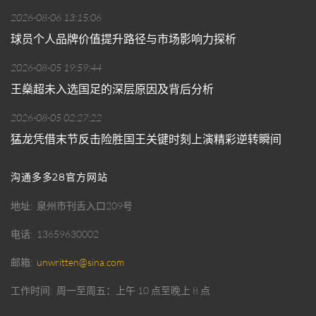
2026-08-06 13:15:06
球员个人品牌价值提升路径与市场影响力探析
2026-08-05 19:59:44
王燊超未入选国足的深层原因及背后分析
2026-08-05 02:27:22
猛龙凭借末节反击险胜国王关键时刻上演精彩逆转瞬间
沟通多多28官方网站
地址
泉州市刊舌入口209号
电话
13659630002
邮箱
unwritten@sina.com
工作时间
周一至周五：上午 10 点至晚上 8 点