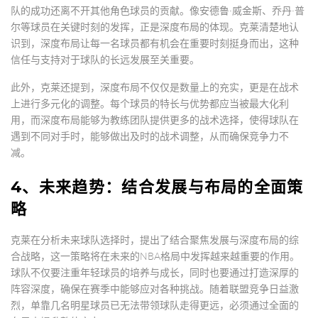
队的成功还离不开其他角色球员的贡献。像安德鲁·威金斯、乔丹·普
尔等球员在关键时刻的发挥，正是深度布局的体现。克莱清楚地认
识到，深度布局让每一名球员都有机会在重要时刻挺身而出，这种
信任与支持对于球队的长远发展至关重要。
此外，克莱还提到，深度布局不仅仅是数量上的充实，更是在战术
上进行多元化的调整。每个球员的特长与优势都应当被最大化利
用，而深度布局能够为教练团队提供更多的战术选择，使得球队在
遇到不同对手时，能够做出及时的战术调整，从而确保竞争力不
减。
4、未来趋势：结合发展与布局的全面策
略
克莱在分析未来球队选择时，提出了结合聚焦发展与深度布局的综
合战略，这一策略将在未来的NBA格局中发挥越来越重要的作用。
球队不仅要注重年轻球员的培养与成长，同时也要通过打造深厚的
阵容深度，确保在赛季中能够应对各种挑战。随着联盟竞争日益激
烈，单靠几名明星球员已无法带领球队走得更远，必须通过全面的