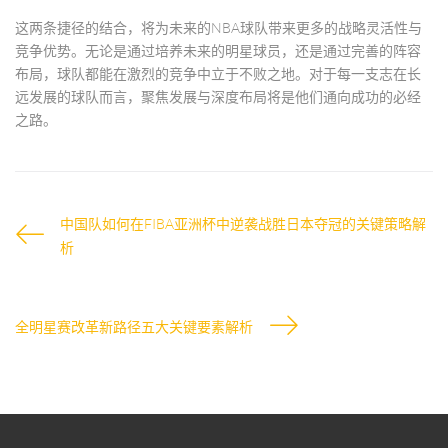
这两条捷径的结合，将为未来的NBA球队带来更多的战略灵活性与
竞争优势。无论是通过培养未来的明星球员，还是通过完善的阵容
布局，球队都能在激烈的竞争中立于不败之地。对于每一支志在长
远发展的球队而言，聚焦发展与深度布局将是他们通向成功的必经
之路。
中国队如何在FIBA亚洲杯中逆袭战胜日本夺冠的关键策略解
析
全明星赛改革新路径五大关键要素解析