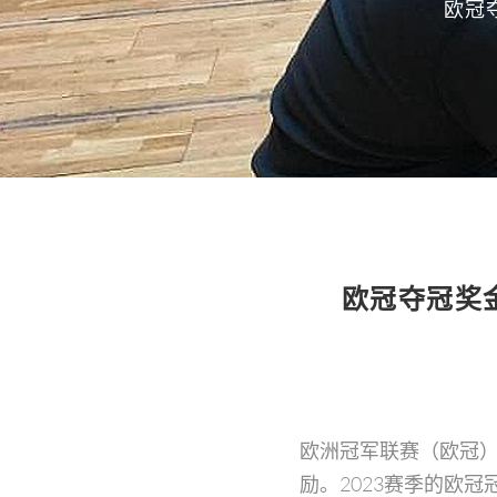
欧冠
欧冠夺冠奖
欧洲冠军联赛（欧冠
励。2023赛季的欧