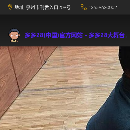
地址: 泉州市刊舌入口209号
13659630002