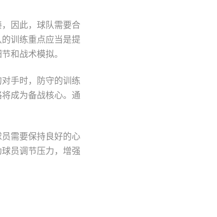
凑，因此，球队需要合
队的训练重点应当是提
细节和战术模拟。
的对手时，防守的训练
略将成为备战核心。通
球员需要保持良好的心
助球员调节压力，增强