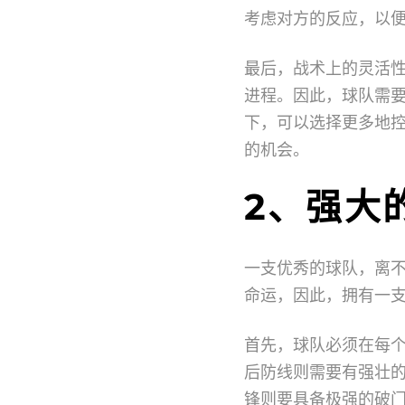
考虑对方的反应，以
最后，战术上的灵活
进程。因此，球队需
下，可以选择更多地
的机会。
2、强大
一支优秀的球队，离
命运，因此，拥有一
首先，球队必须在每
后防线则需要有强壮
锋则要具备极强的破