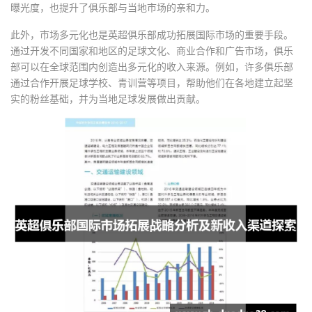
曝光度，也提升了俱乐部与当地市场的亲和力。
此外，市场多元化也是英超俱乐部成功拓展国际市场的重要手段。
通过开发不同国家和地区的足球文化、商业合作和广告市场，俱乐
部可以在全球范围内创造出多元化的收入来源。例如，许多俱乐部
通过合作开展足球学校、青训营等项目，帮助他们在各地建立起坚
实的粉丝基础，并为当地足球发展做出贡献。