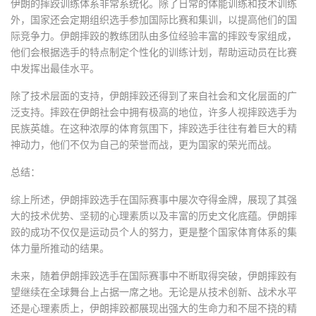
伊朗的摔跤训练体系非常系统化。除了日常的体能训练和技术训练
外，国家还会定期组织选手参加国际比赛和集训，以提高他们的国
际竞争力。伊朗摔跤的教练团队由多位经验丰富的摔跤专家组成，
他们会根据选手的特点制定个性化的训练计划，帮助运动员在比赛
中发挥出最佳水平。
除了技术层面的支持，伊朗摔跤还得到了来自社会和文化层面的广
泛支持。摔跤在伊朗社会中拥有极高的地位，许多人视摔跤选手为
民族英雄。在这种浓厚的体育氛围下，摔跤选手往往有着巨大的精
神动力，他们不仅为自己的荣誉而战，更为国家的荣光而战。
总结：
综上所述，伊朗摔跤选手在国际赛事中屡次夺得金牌，展现了其强
大的技术优势、坚韧的心理素质以及丰富的历史文化底蕴。伊朗摔
跤的成功不仅仅是运动员个人的努力，更是整个国家体育体系的集
体力量所推动的结果。
未来，随着伊朗摔跤选手在国际赛事中不断取得突破，伊朗摔跤有
望继续在全球舞台上占据一席之地。无论是从技术创新、战术水平
还是心理素质上，伊朗摔跤都展现出强大的生命力和不屈不挠的精