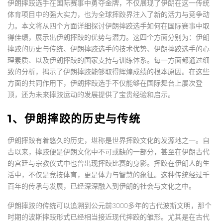
伊朗摔跤选手在国际赛事中勇夺金牌，不仅展现了伊朗在这一传统
体育项目中的强大实力，也为全球摔跤界注入了新的活力与竞争动
力。本文将从四个方面详细探讨伊朗摔跤选手如何在国际赛事中取
得佳绩，展示出伊朗摔跤的优势与潜力。这四个方面分别为：伊朗
摔跤的历史与传统、伊朗摔跤选手的技术优势、伊朗摔跤选手的心
理素质、以及伊朗摔跤的国家支持与训练体系。每一方面都通过细
致的分析，揭示了伊朗摔跤能够取得辉煌成绩的根本原因。在这些
方面的共同作用下，伊朗摔跤选手不仅能够在国际舞台上屡次登
顶，还为未来摔跤运动的发展提供了宝贵经验和启示。
1、伊朗摔跤的历史与传统
伊朗摔跤有着悠久的历史，堪称是世界摔跤文化的发源地之一。自
古以来，摔跤便是伊朗文化中不可或缺的一部分，甚至在伊朗古代
的宫廷与宗教仪式中也曾出现摔跤比赛的身影。摔跤在伊朗人的生
活中，不仅是竞技体育，更是体力与智慧的象征。这种传统经过千
百年的传承与发展，已经深深融入到伊朗的社会与文化之中。
伊朗摔跤的传统可以追溯到公元前3000多年的古代波斯文明，那个
时期的波斯摔跤形式已经相当接近现代摔跤的雏形。尤其是在古代