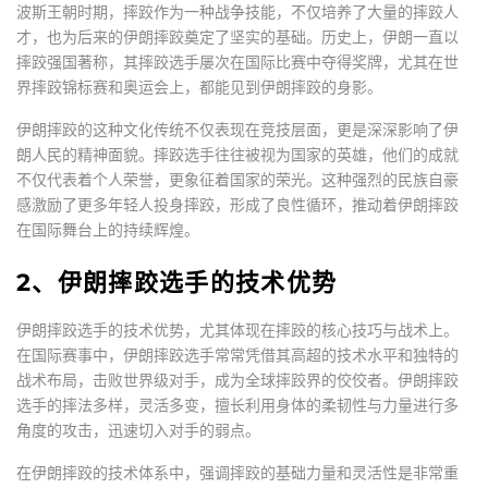
波斯王朝时期，摔跤作为一种战争技能，不仅培养了大量的摔跤人
才，也为后来的伊朗摔跤奠定了坚实的基础。历史上，伊朗一直以
摔跤强国著称，其摔跤选手屡次在国际比赛中夺得奖牌，尤其在世
界摔跤锦标赛和奥运会上，都能见到伊朗摔跤的身影。
伊朗摔跤的这种文化传统不仅表现在竞技层面，更是深深影响了伊
朗人民的精神面貌。摔跤选手往往被视为国家的英雄，他们的成就
不仅代表着个人荣誉，更象征着国家的荣光。这种强烈的民族自豪
感激励了更多年轻人投身摔跤，形成了良性循环，推动着伊朗摔跤
在国际舞台上的持续辉煌。
2、伊朗摔跤选手的技术优势
伊朗摔跤选手的技术优势，尤其体现在摔跤的核心技巧与战术上。
在国际赛事中，伊朗摔跤选手常常凭借其高超的技术水平和独特的
战术布局，击败世界级对手，成为全球摔跤界的佼佼者。伊朗摔跤
选手的摔法多样，灵活多变，擅长利用身体的柔韧性与力量进行多
角度的攻击，迅速切入对手的弱点。
在伊朗摔跤的技术体系中，强调摔跤的基础力量和灵活性是非常重