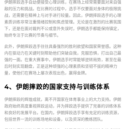
伊朗摔跤选手自幼便接受心理训练，在赛场上经常需要面对来自强
敌的压力和挑战。在比赛的过程中，选手不仅要面对身体的极限挑
战，还需要在精神上与对手进行较量。因此，伊朗摔跤选手的心理
素质训练非常注重情绪控制和焦虑管理。无论是在激烈的比赛氛围
下，还是在面对裁判不公或意外失误时，伊朗选手都能保持镇定，
始终专注于比赛的节奏与细节。
此外，伊朗摔跤选手往往具备强烈的胜利欲望和国家荣誉感。这种
内在驱动力在关键时刻帮助他们突破自我，克服恐惧，打出自己最
强的一面。在重大赛事中，伊朗选手时常能够逆转局势，甚至在最
后时刻实现翻盘，正是这种顽强的心理素质和坚韧不拔的精神力
量，使他们在赛场上屡次表现出色，赢得金牌。
4、伊朗摔跤的国家支持与训练体系
伊朗摔跤的辉煌成就，离不开国家在体育事业上的大力支持。伊朗
政府始终高度重视摔跤运动，并为摔跤选手提供了完善的训练体系
和良好的发展平台。在国内，伊朗摔跤选手享有充足的训练资源，
包括世界一流的训练场地和设备，以及资深的教练团队。