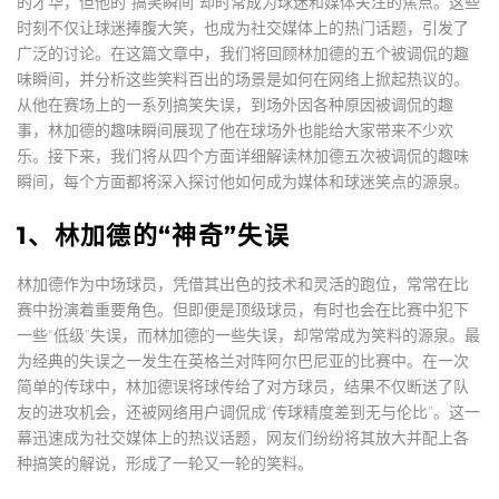
的才华，但他的“搞笑瞬间”却时常成为球迷和媒体关注的焦点。这些
时刻不仅让球迷捧腹大笑，也成为社交媒体上的热门话题，引发了
广泛的讨论。在这篇文章中，我们将回顾林加德的五个被调侃的趣
味瞬间，并分析这些笑料百出的场景是如何在网络上掀起热议的。
从他在赛场上的一系列搞笑失误，到场外因各种原因被调侃的趣
事，林加德的趣味瞬间展现了他在球场外也能给大家带来不少欢
乐。接下来，我们将从四个方面详细解读林加德五次被调侃的趣味
瞬间，每个方面都将深入探讨他如何成为媒体和球迷笑点的源泉。
1、林加德的“神奇”失误
林加德作为中场球员，凭借其出色的技术和灵活的跑位，常常在比
赛中扮演着重要角色。但即便是顶级球员，有时也会在比赛中犯下
一些“低级”失误，而林加德的一些失误，却常常成为笑料的源泉。最
为经典的失误之一发生在英格兰对阵阿尔巴尼亚的比赛中。在一次
简单的传球中，林加德误将球传给了对方球员，结果不仅断送了队
友的进攻机会，还被网络用户调侃成“传球精度差到无与伦比”。这一
幕迅速成为社交媒体上的热议话题，网友们纷纷将其放大并配上各
种搞笑的解说，形成了一轮又一轮的笑料。