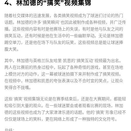
4、林加德的“搞笑”视频集锦
随着社交媒体的迅速发展，各类搞笑视频成为了球迷们讨论的热门
话题。林加德的许多“搞笑瞬间”也因此被制作成各种视频，并广泛传
播。这些视频内容有时是他赛场上的失误，有时是他与队友之间的
搞笑互动，还有时候是他在生活中的一些幽默举动。无论是林加德
踢空单刀，还是他在场下与队友的玩笑，这些视频总是能让球迷捧
腹大笑。
其中，林加德与英格兰队友哈里·凯恩的“搞笑互动”视频最为出名。
两人在比赛前的热身过程中，玩起了各种奇怪的游戏，甚至在场地
上模仿对方的动作，这一幕被球迷拍摄下来并制作成了搞笑视频。
在视频中，林加德和凯恩的夸张表演以及不合时宜的笑点，让观众
笑得合不拢嘴。
这些“搞笑”视频集锦无论是在赛季结束后，还是在大赛期间，都能轻
松吸引到大量的观众。在一些球迷聚会或者观看比赛的现场，林加
德的这些视频也成为了大家津津乐道的话题。他的“搞笑”形象已经不
仅仅是球场上的笑料，更在网络上形成了一种独特的文化符号。
总结：