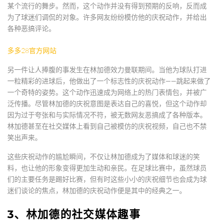
某个流行的舞步。然而，这个动作并没有得到预期的反响，反而成
为了球迷们调侃的对象。许多网友纷纷模仿他的庆祝动作，并给出
各种恶搞评论。
多多28官方网站
另一件让人捧腹的事发生在林加德效力曼联期间。当他为球队打进
一粒精彩的进球后，他做出了一个标志性的庆祝动作——跳起来做了
一个奇特的姿势。这个动作迅速成为网络上的热门表情包，并被广
泛传播。尽管林加德的庆祝意图是表达自己的喜悦，但这个动作却
因为过于夸张和与实际情况不符，被无数网友恶搞成了各种版本。
林加德甚至在社交媒体上看到自己被模仿的庆祝视频，自己也不禁
笑出声来。
这些庆祝动作的尴尬瞬间，不仅让林加德成为了媒体和球迷的笑
料，也让他的形象变得更加生动和亲民。在足球比赛中，虽然球员
们的主要任务是踢好比赛，但有时这些小小的庆祝细节也会成为球
迷们谈论的焦点，林加德的庆祝动作便是其中的经典之一。
3、林加德的社交媒体趣事