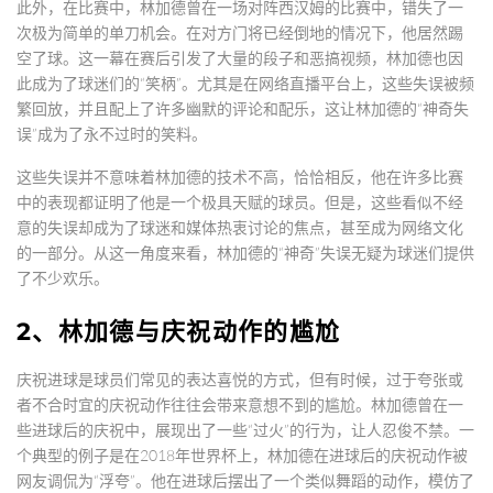
此外，在比赛中，林加德曾在一场对阵西汉姆的比赛中，错失了一
次极为简单的单刀机会。在对方门将已经倒地的情况下，他居然踢
空了球。这一幕在赛后引发了大量的段子和恶搞视频，林加德也因
此成为了球迷们的“笑柄”。尤其是在网络直播平台上，这些失误被频
繁回放，并且配上了许多幽默的评论和配乐，这让林加德的“神奇失
误”成为了永不过时的笑料。
这些失误并不意味着林加德的技术不高，恰恰相反，他在许多比赛
中的表现都证明了他是一个极具天赋的球员。但是，这些看似不经
意的失误却成为了球迷和媒体热衷讨论的焦点，甚至成为网络文化
的一部分。从这一角度来看，林加德的“神奇”失误无疑为球迷们提供
了不少欢乐。
2、林加德与庆祝动作的尴尬
庆祝进球是球员们常见的表达喜悦的方式，但有时候，过于夸张或
者不合时宜的庆祝动作往往会带来意想不到的尴尬。林加德曾在一
些进球后的庆祝中，展现出了一些“过火”的行为，让人忍俊不禁。一
个典型的例子是在2018年世界杯上，林加德在进球后的庆祝动作被
网友调侃为“浮夸”。他在进球后摆出了一个类似舞蹈的动作，模仿了