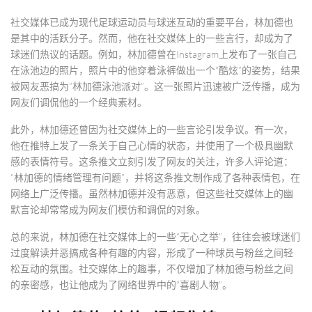
社交媒体已成为现代足球运动员与球迷互动的重要平台，林加德也
是其中的活跃分子。然而，他在社交媒体上的一些言行，却成为了
球迷们热议的话题。例如，林加德曾在Instagram上发布了一张自己
在泳池边的照片，照片中的他穿着泳裤做出一个“酷炫”的姿势，结果
被网友恶搞为“林加德泳池派对”。这一张照片迅速被广泛传播，成为
网友们调侃他的一个经典素材。
此外，林加德还曾因为社交媒体上的一些言论引发争议。有一次，
他在推特上发了一条关于自己心情的状态，并使用了一个极具幽默
感的表情符号。这条推文立刻引发了网友的关注，许多人评论道：
“林加德的情绪管理有问题”，并将这条推文制作成了各种表情包，在
网络上广泛传播。虽然林加德并没有恶意，但这些社交媒体上的幽
默言论却常常成为网友们模仿和调侃的对象。
总的来说，林加德在社交媒体上的一些“无心之举”，往往会被球迷们
过度解读并恶搞成各种有趣的内容，形成了一种球员与粉丝之间轻
松互动的氛围。社交媒体上的趣事，不仅增加了林加德与粉丝之间
的亲密感，也让他成为了网络世界中的“喜剧人物”。