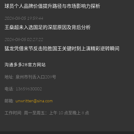
球员个人品牌价值提升路径与市场影响力探析
2026-08-05 19:59:44
王燊超未入选国足的深层原因及背后分析
2026-08-05 02:27:22
猛龙凭借末节反击险胜国王关键时刻上演精彩逆转瞬间
沟通多多28官方网站
地址
泉州市刊舌入口209号
电话
13659630002
邮箱
unwritten@sina.com
工作时间
周一至周五：上午 10 点至晚上 8 点