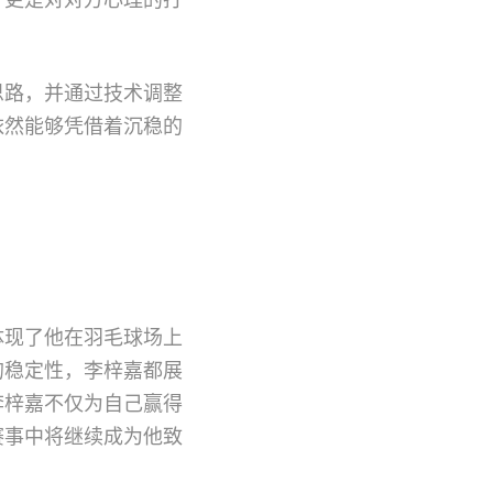
思路，并通过技术调整
依然能够凭借着沉稳的
体现了他在羽毛球场上
的稳定性，李梓嘉都展
李梓嘉不仅为自己赢得
赛事中将继续成为他致