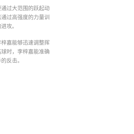
要通过大范围的跃起动
嘉通过高强度的力量训
的进攻。
李梓嘉能够迅速调整挥
高球时，李梓嘉能准确
手的反击。