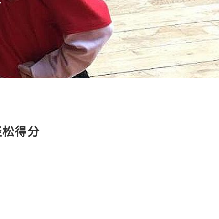
分
轻松得分