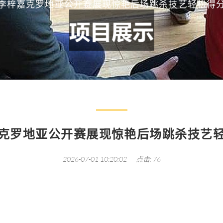
李梓嘉克罗地亚公开赛展现惊艳后场跳杀技艺轻松得
克罗地亚公开赛展现惊艳后场跳杀技艺
2026-07-01 10:20:02
点击: 76