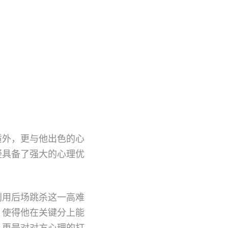
质外，更与他出色的心
疑具备了强大的心理优
利用后场跳杀这一高难
，使得他在关键分上能
，更是对对方心理的打