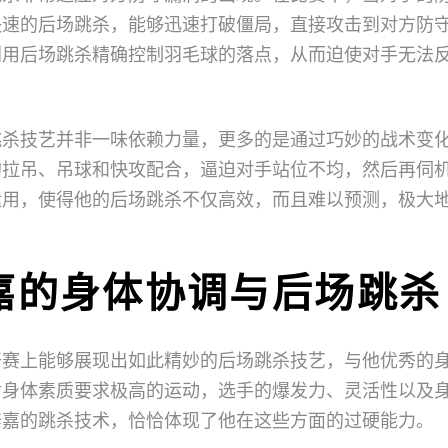
快速的后场跳杀，能够迅速打破僵局，直接攻击到对方防
利用后场跳杀精确控制羽毛球的落点，从而迫使对手无法
跳杀技艺并非一味依赖力量，更多的是通过巧妙的战术变
的拉吊、吊球和快攻配合，逼迫对手站位不均，然后再伺
运用，使得他的后场跳杀不仅高效，而且难以预测，极大
嘉的身体协调与后场跳杀
开赛上能够展现出如此精妙的后场跳杀技艺，与他优秀的
对身体素质要求极高的运动，选手的爆发力、灵活性以及
梓嘉的跳杀技术，恰恰体现了他在这些方面的过硬能力。