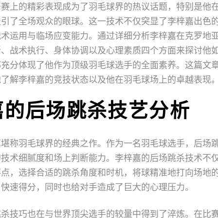
开赛上的精彩表现成为了羽毛球界的热议话题，特别是他
吸引了全场观众的眼球。这一技术不仅突显了李梓嘉出色
战术运用与临场应变能力。通过详细分析李梓嘉在克罗地
新、战术执行、身体协调以及心理素质四个方面来探讨他
都充分体现了他作为顶级羽毛球选手的全面素养。这篇文
地了解李梓嘉的竞技状态以及他在羽毛球场上的卓越表现
嘉的后场跳杀技艺分析
艺堪称羽毛球界的经典之作。作为一名羽毛球选手，后场
的技术细腻度和场上判断能力。李梓嘉的后场跳杀技术不
落点，选择合适的跳杀角度和时机，将球精准地打向场地
了快速得分，同时也给对手造成了巨大的心理压力。
跳杀技巧也在与世界顶尖选手的较量中得到了淬炼。在比