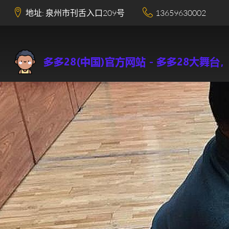
地址: 泉州市刊舌入口209号
13659630002