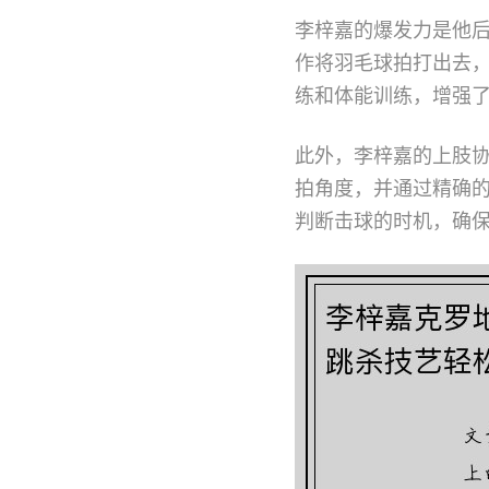
李梓嘉的爆发力是他
作将羽毛球拍打出去
练和体能训练，增强
此外，李梓嘉的上肢
拍角度，并通过精确
判断击球的时机，确