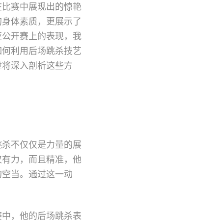
在比赛中展现出的惊艳
的身体素质，更展示了
亚公开赛上的表现，我
如何利用后场跳杀技艺
章将深入剖析这些方
。
跳杀不仅仅是力量的展
仅有力，而且精准，他
的空当。通过这一动
赛中，他的后场跳杀表