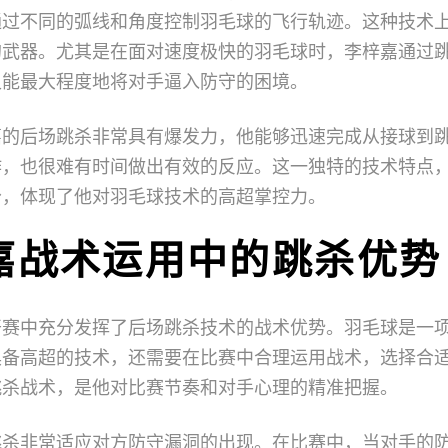
通过不同的弧线和角度控制羽毛球的飞行轨迹。这种技术
的武器。尤其是在面对速度极快的羽毛球时，李梓嘉通过
又能最大程度地将对手逼入防守的困境。
嘉的后场跳杀非常具有爆发力，他能够迅速完成从接球到
作，也很难有时间做出有效的反应。这一独特的技术特点
分，体现了他对羽毛球技术的高超掌控力。
嘉战术运用中的跳杀优势
开赛中充分发挥了后场跳杀技术的战术优势。羽毛球是一
具备高超的技术，还需要在比赛中合理运用战术，选择合
跳杀战术，是他对比赛节奏和对手心理的精准把握。
跳杀非常适应对方防守漏洞的出现。在比赛中，当对手的