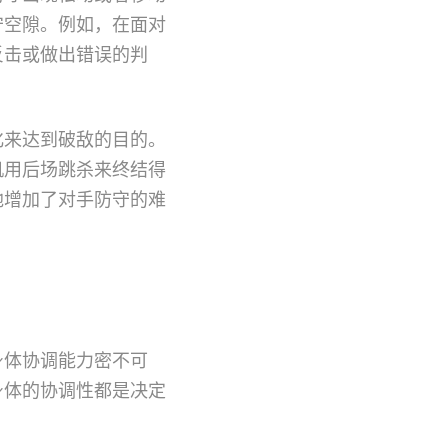
守空隙。例如，在面对
反击或做出错误的判
化来达到破敌的目的。
机用后场跳杀来终结得
地增加了对手防守的难
身体协调能力密不可
身体的协调性都是决定