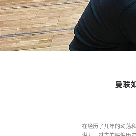
曼联
在经历了几年的动荡
潜力。过去的辉煌历