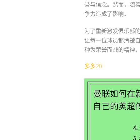
誉与信念。然而，随
争力造成了影响。
为了重新激发俱乐部
让每一位球员都清楚
种为荣誉而战的精神
多多28