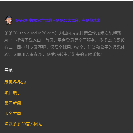
多多28（zh-duoduo28.com）为国内玩家打造全球顶级娱乐游戏
APP，提供下载入口、首页、平台登录等全面服务。多多28官网设
有二十四小时专属客服，保障全球用户安全、信誉和公平的娱乐体
验。立即加入多多28，感受精彩生活带来的无限乐趣！
导航
发现多多28
项目展示
集团新闻
服务方向
沟通多多28官方网站