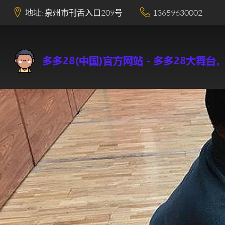
地址: 泉州市刊舌入口209号
13659630002