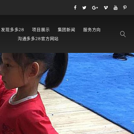
发现多多28
项目展示
集团新闻
服务方向
沟通多多28官方网站