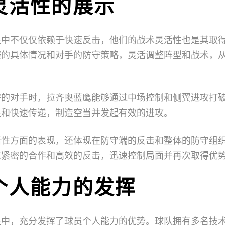
灵活性的展示
换中不仅仅依赖于快速反击，他们的战术灵活性也是其取
赛的具体情况和对手的防守策略，灵活调整阵型和战术，
密的对手时，拉齐奥蓝鹰能够通过中场控制和侧翼进攻打
换和快速传递，制造空当并发起有效的进攻。
活性方面的表现，还体现在防守端的反击和整体的防守组
过紧密的合作和高效的反击，迅速控制局面并再次取得优
个人能力的发挥
换中，充分发挥了球员个人能力的优势。球队拥有多名技