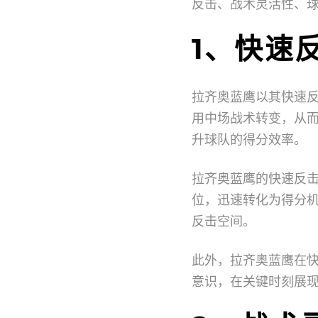
反击、战术灵活性、
1、快速
拉齐奥蓝鹰以其快速
用中场战术转变，从
升球队的得分效率。
拉齐奥蓝鹰的快速反
位，迅速转化为得分
反击空间。
此外，拉齐奥蓝鹰在
意识，在关键时刻展