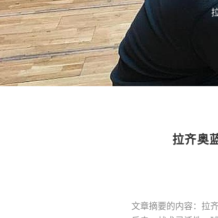
拉齐奥
文章摘要的内容：拉