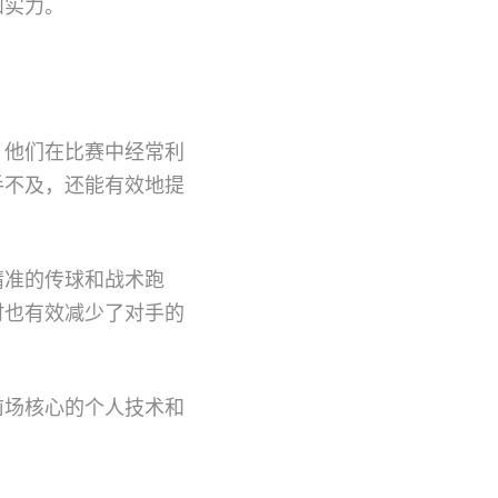
和实力。
。他们在比赛中经常利
手不及，还能有效地提
精准的传球和战术跑
时也有效减少了对手的
前场核心的个人技术和