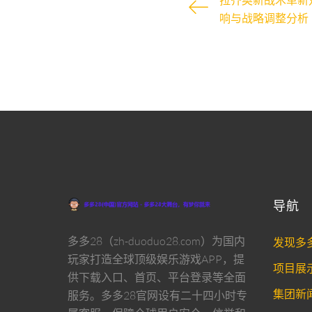
响与战略调整分析
导航
多多28（zh-duoduo28.com）为国内
发现多多
玩家打造全球顶级娱乐游戏APP，提
项目展
供下载入口、首页、平台登录等全面
集团新
服务。多多28官网设有二十四小时专