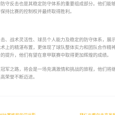
的防守反击也是其稳定防守体系的重要组成部分。他们能
而保持比赛的控制权并最终取得胜利。
反击、战术灵活性、球员个人能力及稳定的防守体系，展
战术上的精湛布置，更体现了球队整体实力和团队合作精
步的提升，他们有望在意甲联赛中取得更加辉煌的成绩。
甲冠军之路，将会是一场充满激情和挑战的旅程，他们将
最高荣誉不断迈进。
对比赛格局的深远影
拜仁与戴尔未来发