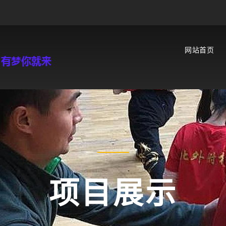
网站首页
项目展示