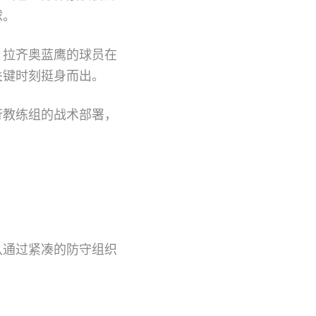
球。
。拉齐奥蓝鹰的球员在
关键时刻挺身而出。
行教练组的战术部署，
队通过紧凑的防守组织