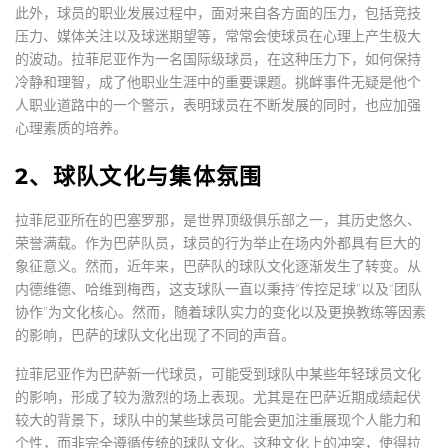
此外，球员的职业发展过程中，面对来自各方面的压力，包括竞技
压力、媒体关注以及球迷期望等，常常会使球员在心理上产生极大
的波动。拉菲尼亚作为一名国际级球员，在这种压力下，如何保持
冷静和理智，成了他职业生涯中的重要课题。挑衅事件无疑是他个
人职业道路中的一个警示，表明球员在不断发展的同时，也应加强
心理素质的培养。
2、球队文化与集体氛围
拉菲尼亚所在的巴塞罗那，是世界顶级俱乐部之一，其历史悠久、
荣誉满载。作为巴萨队员，球员的行为举止在场内外都具有巨大的
象征意义。然而，近年来，巴萨队的球队文化逐渐发生了转变。从
内德维德、哈维到梅西，这支球队一直以秉持“传控足球”以及“团队
协作”为文化核心。然而，随着球队实力的变化以及更换教练等因素
的影响，巴萨的球队文化出现了不同的声音。
拉菲尼亚作为巴萨新一代球员，可能受到球队中某些年轻球员文化
的影响，形成了较为激烈的场上表现。尤其是在巴萨近期成绩起伏
较大的背景下，球队中的某些球员可能会更加注重展现个人能力和
个性，而非完全遵循传统的球队文化。这种文化上的冲突，使得拉