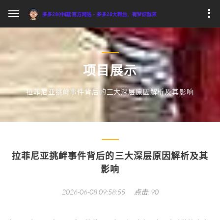
项目展示
拉菲尼亚挑衅事件背后的三大深层原因解析及其影响
拉菲尼亚挑衅事件背后的三大深层原因解析及其
影响
2026-06-08 09:58:55
点击: 90