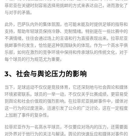
菲尼亚在关键时刻容易选择用挑衅的方式来表达自己，进而激化了
与对手的矛盾。
此外，巴萨队内外的集体氛围，也可能未能及时提供足够的指导和
支持，帮助年轻球员保持冷静、克制情绪。特别是在一些比赛中的
不满情绪，往往会通过场上的言语和行为直接表现出来。拉菲尼亚
挑衅事件的发生，恰恰是这种氛围缺失的体现。作为一个高水平俱
乐部，如何在激烈的竞争环境中保持和传承球队的传统文化，对于
每个球员的行为规范尤为重要。
3、社会与舆论压力的影响
当下，足球运动不仅仅是竞技体育，它还深刻地与社会舆论和媒体
环境紧密联系。球员的一举一动，不仅仅关乎比赛成绩，更容易受
到舆论和社会价值观的强烈影响。在拉菲尼亚挑衅事件中，媒体对
这一行为的过度渲染，迅速引发了公众的广泛讨论，这在一定程度
上加剧了事件的复杂性。
拉菲尼亚作为一名高水平球员，不仅要应对场内的压力，还需要面
对外界对于他行为的关注与解读。舆论的快速反应和媒体对事件的