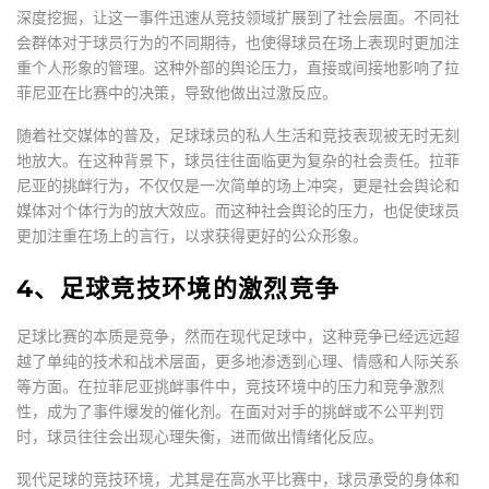
深度挖掘，让这一事件迅速从竞技领域扩展到了社会层面。不同社
会群体对于球员行为的不同期待，也使得球员在场上表现时更加注
重个人形象的管理。这种外部的舆论压力，直接或间接地影响了拉
菲尼亚在比赛中的决策，导致他做出过激反应。
随着社交媒体的普及，足球球员的私人生活和竞技表现被无时无刻
地放大。在这种背景下，球员往往面临更为复杂的社会责任。拉菲
尼亚的挑衅行为，不仅仅是一次简单的场上冲突，更是社会舆论和
媒体对个体行为的放大效应。而这种社会舆论的压力，也促使球员
更加注重在场上的言行，以求获得更好的公众形象。
4、足球竞技环境的激烈竞争
足球比赛的本质是竞争，然而在现代足球中，这种竞争已经远远超
越了单纯的技术和战术层面，更多地渗透到心理、情感和人际关系
等方面。在拉菲尼亚挑衅事件中，竞技环境中的压力和竞争激烈
性，成为了事件爆发的催化剂。在面对对手的挑衅或不公平判罚
时，球员往往会出现心理失衡，进而做出情绪化反应。
现代足球的竞技环境，尤其是在高水平比赛中，球员承受的身体和