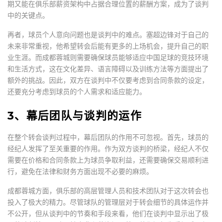
期又能在俱乐部薪资架构中占据合理位置的薪酬方案，成为了谈判
中的关键点。
再者，球员个人意向问题也是谈判中的难点。塞超边锋对于自己的
未来非常重视，他希望转会后能有更多的上场机会，提升自己的职
业生涯。而成都蓉城则需要确保球员能够适应中国足球的竞技环境
和生活方式，这在文化差异、语言障碍以及训练方法等方面提出了
额外的挑战。因此，双方在谈判中不仅要考虑到合同条款的设定，
还要充分考虑到球员的个人需求和适应能力。
3、幕后团队与谈判的运作
在整个转会谈判过程中，幕后团队的作用不可忽视。首先，球员的
经纪人发挥了至关重要的作用。作为双方谈判的桥梁，经纪人不仅
需要在价格和合同条款上为球员争取利益，还需要确保交易顺利进
行，避免在法律和财务方面出现不必要的麻烦。
成都蓉城方面，俱乐部的高层管理人员和技术团队对于这次转会也
投入了极大的精力。尽管球队的管理层对于转会细节的具体运作并
不公开，但从谈判中的节奏和手段来看，他们在谈判中显示出了极