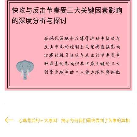
心痛背后的三大原因：揭示为何我们最终尝到了苦果的真相