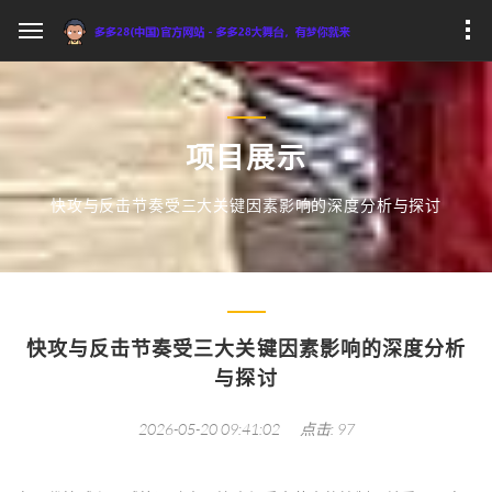
项目展示
快攻与反击节奏受三大关键因素影响的深度分析与探讨
快攻与反击节奏受三大关键因素影响的深度分析
与探讨
2026-05-20 09:41:02
点击: 97