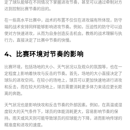
定了球队能够在不同情况下掌握进攻节奏，甚至可以通过牵制对方
达到控制比赛节奏的目的。
在一些高水平比赛中，战术的布置不仅仅在进攻端有所体现，防守
端的战术安排同样能够影响进攻节奏。例如，压迫性的防守可以迫
使对方快速进攻，从而为自身创造反击机会。教练的战术理解与执
行力，直接决定了比赛中节奏的快慢。
4、比赛环境对节奏的影响
比赛环境，包括场地的大小、天气状况以及观众的氛围等，也在一
定程度上影响着快攻与反击的节奏。首先，场地的大小直接决定了
球队的进攻空间。在较小的场地上，球员可以更加快速地进行进攻
和反击，而在较大的场地上，球员需要消耗更多体力来适应更长距
离的奔跑。
天气状况也是影响快攻和反击节奏的外部因素。例如，在高温或湿
度较大的天气条件下，球员的体能消耗更大，容易影响节奏的保
持。雨天或风天则可能导致球员的控球能力下降，进而影响传球的
精准度和进攻的速度。