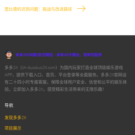
恩比德的迟到问题：挑战与改进路径
多多28（zh-duoduo28.com）为国内玩家打造全球顶级娱乐游戏
APP，提供下载入口、首页、平台登录等全面服务。多多28官网设
有二十四小时专属客服，保障全球用户安全、信誉和公平的娱乐体
验。立即加入多多28，感受精彩生活带来的无限乐趣！
导航
发现多多28
项目展示