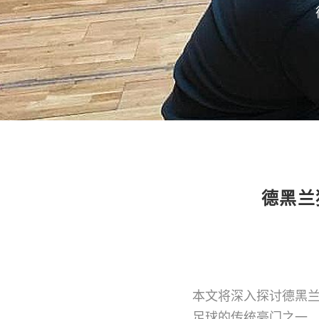
德黑兰
本文将深入探讨德黑
足球的传统豪门之一