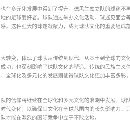
化也在多元化发展中得到了提升。德黑兰独立队的球迷不
各地的足球爱好者。球队通过举办文化活动、球迷见面会
属感。这种强大的球迷凝聚力，成为球队文化的重要组成
五大转变，体现了球队从传统到现代、从本土到全球的文
的成功，也深刻影响了球队文化的塑造。传统的民族主义
化、全球化及多元化的发展则使得球队文化更加丰富多彩
。
立队的信仰将继续在全球化和多元文化的浪潮中发展。球
应时代变化，以确保其文化在全球范围内的长久影响力。
立队才能在激烈的国际竞争中立于不败之地。