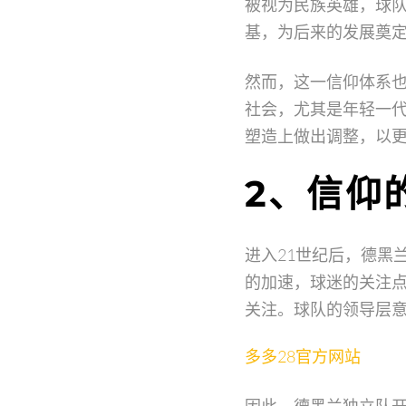
被视为民族英雄，球
基，为后来的发展奠
然而，这一信仰体系
社会，尤其是年轻一
塑造上做出调整，以
2、信仰
进入21世纪后，德黑
的加速，球迷的关注
关注。球队的领导层
多多28官方网站