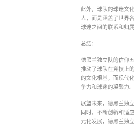
此外，球队的球迷文
人，而是涵盖了世界
球迷之间的联系和归
总结：
德黑兰独立队的信仰
推动了球队在竞技上
的文化根基，而现代
争力和球迷的凝聚力
展望未来，德黑兰独
同时，不断创新和适
元化发展，德黑兰独