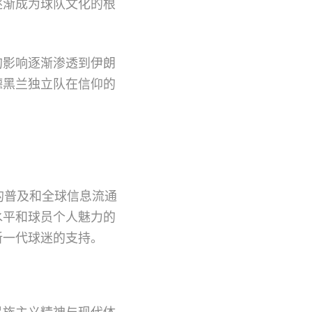
逐渐成为球队文化的根
的影响逐渐渗透到伊朗
德黑兰独立队在信仰的
的普及和全球信息流通
水平和球员个人魅力的
新一代球迷的支持。