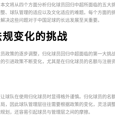
。本文将从四个方面分析归化球员回归中超所面临的五大
调整、球队管理的适应以及文化适应的难题。每个方面的
，解决这些问题对于中国足球的长远发展至关重要。
法规变化的挑战
球员政策的逐步调整，归化球员回归中超面临的第一大挑
援的引进政策不断变化，尤其是在归化球员的名额与注册
整让球队在使用归化球员时显得格外谨慎。归化球员的名
布局，因此球队管理层往往需要根据政策的变化，灵活调
期规划，还容易引起球员与管理层之间的摩擦。