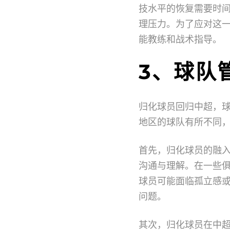
技水平的恢复需要时
理压力。为了应对这
能教练和战术指导。
3、球队
归化球员回归中超，
地区的球队有所不同
首先，归化球员的融
沟通与理解。在一些
球员可能面临孤立感
问题。
其次，归化球员在中