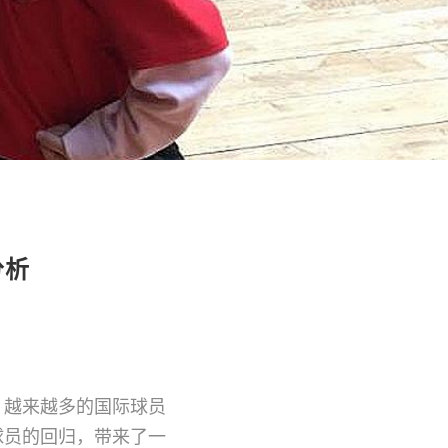
分析
。越来越多的国际球员
球员的回归，带来了一