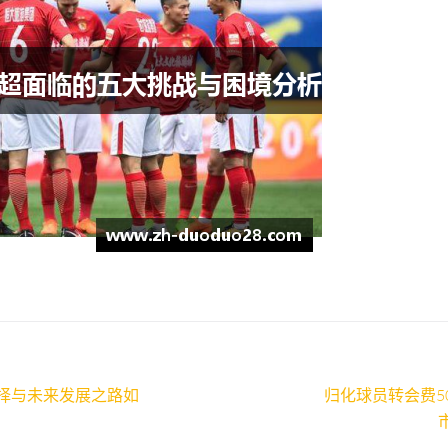
择与未来发展之路如
归化球员转会费5