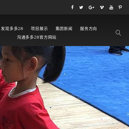
发现多多28
项目展示
集团新闻
服务方向
沟通多多28官方网站