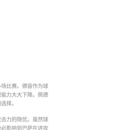
多场比赛。德容作为球
织能力大大下降。佩德
的选择。
攻击力的隐忧。虽然球
势必影响到巴萨在进攻