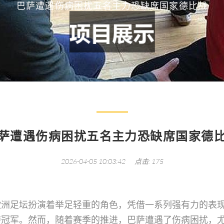
巴萨遭遇伤病困扰五名主力恐缺席国家德比战
萨遭遇伤病困扰五名主力恐缺席国家德
2026-04-05 10:03:42
点击: 175
欧洲足坛扮演着举足轻重的角色，凭借一系列强有力的表
夺冠军。然而，随着赛季的推进，巴萨遭遇了伤病困扰，