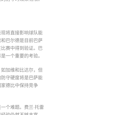
表现将直接影响球队能
巴和巴尔德是目前巴萨
在比赛中得到验证。巴
将是一个重要的考验。
，如加维和比达尔，但
的防守硬度将是巴萨能
国家德比中保持竞争
一个难题。费兰·托雷
赛经验仍然不够丰富。