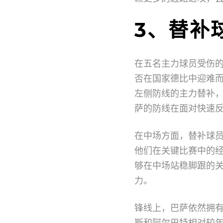
3、替补
在五名主力球员受伤
否在国家德比中迎难
左侧防线的主力替补
萨的防线在面对快速
在中场方面，替补球
他们在关键比赛中的
够在中场站稳脚跟的
力。
锋线上，巴萨依然拥有
斯和阿尔巴特相对较