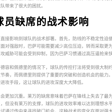
球队带来了很大的困扰。
球员缺席的战术影响
将直接影响到球队的战术部署。首先，防线的不稳定性迫
在面对强敌时，巴萨可能需要减少高位压迫，转而采取更
进攻威胁可能会受到抑制，因为巴萨习惯通过高压逼抢来
去德容和佩德里的情况下，球队的传控打法将受到很大制
攻节奏，而佩德里则提供了重要的突破和创造机会的能力
的进攻手段，这让球队的进攻深度大大降低。
也会更加沉重。莱万的缺席意味着巴萨在锋线上失去了最
员，但没有莱万的支撑，球队的进攻效率难以达到理想水
尝试通过传中来寻找破门机会，这种战术的变化在面对强