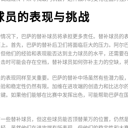
球员的表现与挑战
的情况下，巴萨的替补球员将承担更多责任。替补球员的
而上。首先，巴萨的替补后卫们将面临巨大的压力。阿尔
，但他们的经验和表现能否达到主力球员的水平，还需要
反击时可能会存在空档，替补球员如何弥补主力的空缺，
员的表现同样至关重要。巴萨的替补中场虽然有些潜力股
经验和稳定性仍然有限。加维在进攻端的创造力和比达尔
关键。如果他们能够在比赛中发挥出色，可能帮助巴萨在
一些替补球员，但这些球员能否顶替莱万的位置，仍然是
年轻，虽然他们在进攻端有所表现，但他们的稳定性和大