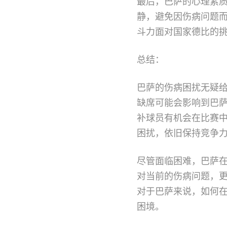
最后，巴萨的心理素
静，避免因伤病问题
斗力面对国家德比的
总结：
巴萨的伤病困扰无疑
缺席可能会影响到巴
补球员有机会在比赛
困扰，依旧保持竞争
尽管面临困难，巴萨
对当前的伤病问题，
对于巴萨来说，如何
困境。