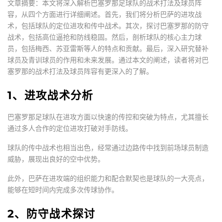
文章摘要：本文将深入解析巴塞罗那足球队的战术打法及球员阵
容，从四个方面进行详细阐述。首先，我们将分析巴萨的进攻战
术，包括球队的定位进攻和传中战术。其次，探讨巴塞罗那的防守
战术，包括高位逼抢和防线稳固。然后，剖析球队的核心主力球
员，包括梅西、苏亚雷斯等人的特点和贡献。最后，深入研究替补
球员及青训球员的作用和未来发展。通过本文的阐述，读者将对巴
塞罗那的战术打法及球员阵容有更深入的了解。
1、进攻战术分析
巴塞罗那足球队在进攻方面以快速的传控和突破为特点，尤其擅长
通过多人合作的定位进攻打破对手防线。
球队的传中战术也相当出色，经常通过边路传中找到前场球员制造
威胁，展现出良好的空中优势。
此外，巴萨在进攻端的组织能力和配合默契也是球队的一大亮点，
能够在短时间内完成多次传球协作。
2、防守战术探讨