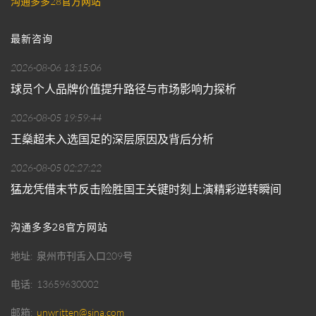
沟通多多28官方网站
最新咨询
2026-08-06 13:15:06
球员个人品牌价值提升路径与市场影响力探析
2026-08-05 19:59:44
王燊超未入选国足的深层原因及背后分析
2026-08-05 02:27:22
猛龙凭借末节反击险胜国王关键时刻上演精彩逆转瞬间
沟通多多28官方网站
地址
泉州市刊舌入口209号
电话
13659630002
邮箱
unwritten@sina.com