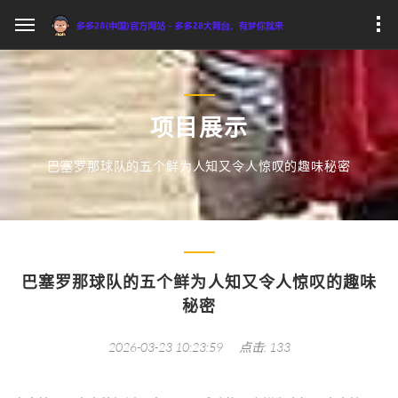
项目展示
巴塞罗那球队的五个鲜为人知又令人惊叹的趣味秘密
巴塞罗那球队的五个鲜为人知又令人惊叹的趣味
秘密
2026-03-23 10:23:59
点击: 133