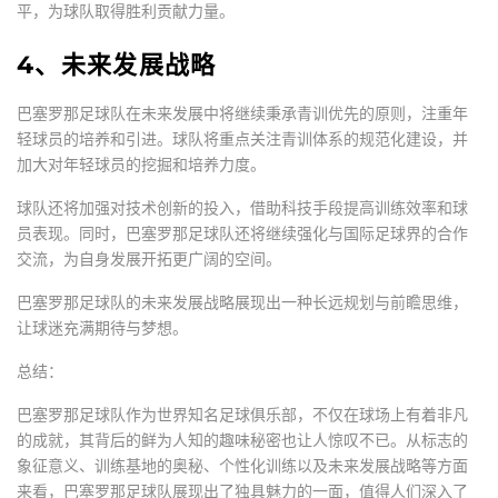
平，为球队取得胜利贡献力量。
4、未来发展战略
巴塞罗那足球队在未来发展中将继续秉承青训优先的原则，注重年
轻球员的培养和引进。球队将重点关注青训体系的规范化建设，并
加大对年轻球员的挖掘和培养力度。
球队还将加强对技术创新的投入，借助科技手段提高训练效率和球
员表现。同时，巴塞罗那足球队还将继续强化与国际足球界的合作
交流，为自身发展开拓更广阔的空间。
巴塞罗那足球队的未来发展战略展现出一种长远规划与前瞻思维，
让球迷充满期待与梦想。
总结：
巴塞罗那足球队作为世界知名足球俱乐部，不仅在球场上有着非凡
的成就，其背后的鲜为人知的趣味秘密也让人惊叹不已。从标志的
象征意义、训练基地的奥秘、个性化训练以及未来发展战略等方面
来看，巴塞罗那足球队展现出了独具魅力的一面，值得人们深入了