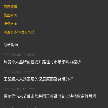
项目展示
集团新闻
服务方向
沟通多多28官方网站
最新咨询
2026-08-06 13:15:06
球员个人品牌价值提升路径与市场影响力探析
2026-08-05 19:59:44
王燊超未入选国足的深层原因及背后分析
2026-08-05 02:27:22
猛龙凭借末节反击险胜国王关键时刻上演精彩逆转瞬间