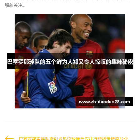
解和关注。
巴塞罗那更换队徽引发热议球迷反应排行榜揭示情感分化