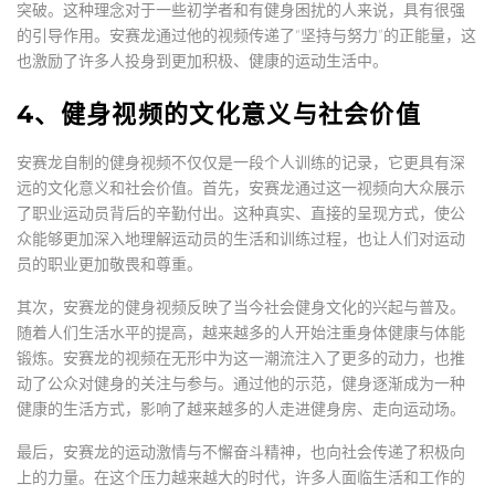
突破。这种理念对于一些初学者和有健身困扰的人来说，具有很强
的引导作用。安赛龙通过他的视频传递了“坚持与努力”的正能量，这
也激励了许多人投身到更加积极、健康的运动生活中。
4、健身视频的文化意义与社会价值
安赛龙自制的健身视频不仅仅是一段个人训练的记录，它更具有深
远的文化意义和社会价值。首先，安赛龙通过这一视频向大众展示
了职业运动员背后的辛勤付出。这种真实、直接的呈现方式，使公
众能够更加深入地理解运动员的生活和训练过程，也让人们对运动
员的职业更加敬畏和尊重。
其次，安赛龙的健身视频反映了当今社会健身文化的兴起与普及。
随着人们生活水平的提高，越来越多的人开始注重身体健康与体能
锻炼。安赛龙的视频在无形中为这一潮流注入了更多的动力，也推
动了公众对健身的关注与参与。通过他的示范，健身逐渐成为一种
健康的生活方式，影响了越来越多的人走进健身房、走向运动场。
最后，安赛龙的运动激情与不懈奋斗精神，也向社会传递了积极向
上的力量。在这个压力越来越大的时代，许多人面临生活和工作的