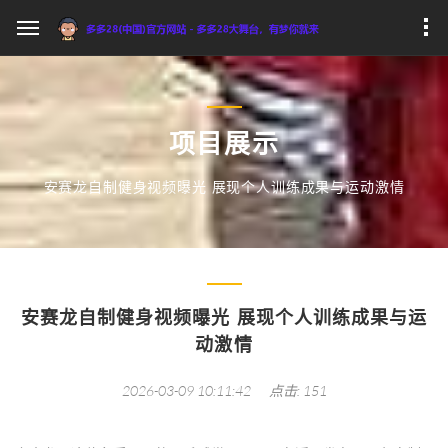
项目展示
安赛龙自制健身视频曝光 展现个人训练成果与运动激情
安赛龙自制健身视频曝光 展现个人训练成果与运
动激情
2026-03-09 10:11:42
点击: 151