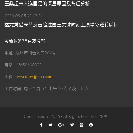
王燊超未入选国足的深层原因及背后分析
2026-08-05 02:27:22
猛龙凭借末节反击险胜国王关键时刻上演精彩逆转瞬间
沟通多多28官方网站
地址
泉州市刊舌入口209号
电话
13659630002
邮箱
unwritten@sina.com
工作时间
周一至周五：上午 10 点至晚上 8 点
Construction
2026
- All Rights Reserved
28圈
.