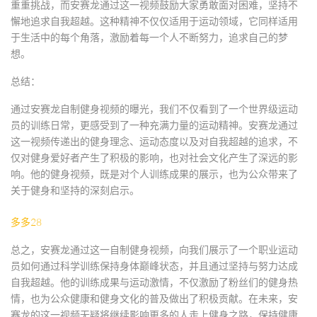
重重挑战，而安赛龙通过这一视频鼓励大家勇敢面对困难，坚持不
懈地追求自我超越。这种精神不仅仅适用于运动领域，它同样适用
于生活中的每个角落，激励着每一个人不断努力，追求自己的梦
想。
总结：
通过安赛龙自制健身视频的曝光，我们不仅看到了一个世界级运动
员的训练日常，更感受到了一种充满力量的运动精神。安赛龙通过
这一视频传递出的健身理念、运动态度以及对自我超越的追求，不
仅对健身爱好者产生了积极的影响，也对社会文化产生了深远的影
响。他的健身视频，既是对个人训练成果的展示，也为公众带来了
关于健身和坚持的深刻启示。
多多28
总之，安赛龙通过这一自制健身视频，向我们展示了一个职业运动
员如何通过科学训练保持身体巅峰状态，并且通过坚持与努力达成
自我超越。他的训练成果与运动激情，不仅激励了粉丝们的健身热
情，也为公众健康和健身文化的普及做出了积极贡献。在未来，安
赛龙的这一视频无疑将继续影响更多的人走上健身之路，保持健康