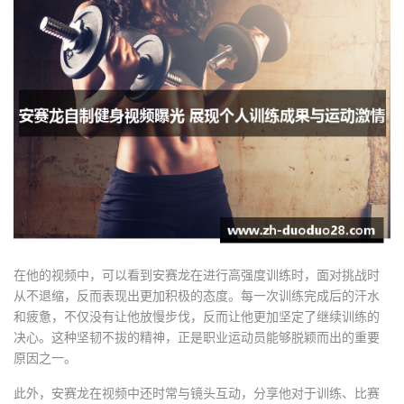
在他的视频中，可以看到安赛龙在进行高强度训练时，面对挑战时
从不退缩，反而表现出更加积极的态度。每一次训练完成后的汗水
和疲惫，不仅没有让他放慢步伐，反而让他更加坚定了继续训练的
决心。这种坚韧不拔的精神，正是职业运动员能够脱颖而出的重要
原因之一。
此外，安赛龙在视频中还时常与镜头互动，分享他对于训练、比赛