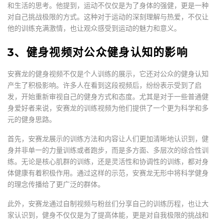
和生活的思考。他提到，运动不仅仅是为了身体的强健，更是一种
对自己挑战极限的方式。这种对于运动的深刻理解与热爱，不仅让
他的训练充满激情，也让观众感受到运动的魅力和意义。
3、健身视频对公众健身认知的影响
安赛龙的健身视频不仅是个人训练的展示，它还对公众的健身认知
产生了积极影响。许多人在看到这段视频后，纷纷表示受到了启
发，开始重新审视自己的健身方式和态度。尤其是对于一些普通健
身爱好者来说，安赛龙的训练视频为他们提供了一个更为科学和多
元的健身思路。
首先，安赛龙展示的训练方法和内容让人们更加清晰地认识到，健
身并非单一的力量训练或者跑步，而是多方面、多层次的综合性训
练。无论是核心肌群的训练，还是灵活性和协调性的训练，都对身
体健康有着积极作用。通过这样的示范，安赛龙无形中将科学健身
的理念传播给了更广泛的群体。
此外，安赛龙通过自制视频与粉丝们分享自己的训练历程，也让大
家认识到，健身不仅仅是为了提高体能，更是对自我极限的挑战和