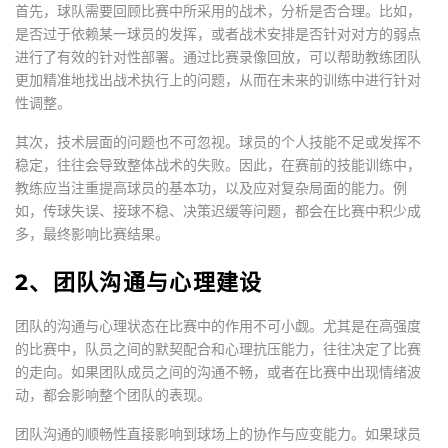
首先，球队需要回顾比赛中所采用的战术，分析是否合理。比如，
是否过于依赖某一球员的发挥，或者战术安排是否针对对方的弱点
进行了有效的针对性部署。通过比赛录像回放，可以帮助教练团队
更加精准地找出战术执行上的问题，从而在未来的训练中进行针对
性调整。
其次，技术层面的问题也不可忽视。球员的个人技能不足或发挥不
稳定，往往会导致整体战术的失败。因此，在赛前的技能训练中，
教练应当注重提高球员的基本功，以及应对复杂局面的能力。例
如，传球失误、接球不稳、决策迟缓等问题，都会在比赛中积少成
多，最终影响比赛结果。
2、团队沟通与心理建设
团队的沟通与心理状态在比赛中的作用不可小觑。尤其是在高强度
的比赛中，队员之间的默契配合和心理抗压能力，往往决定了比赛
的走向。如果团队成员之间的沟通不畅，或者在比赛中出现情绪波
动，都会影响整个团队的表现。
团队沟通的顺畅性直接影响到球场上的协作与应变能力。如果球员