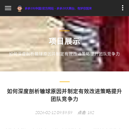
项目展示
如何深度剖析输球原因并制定有效改进策略提升团队竞争力
如何深度剖析输球原因并制定有效改进策略提升
团队竞争力
2026-02-12 09:59:59
点击: 182