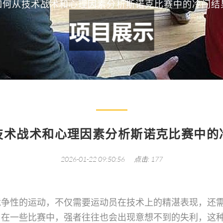
如何从技术战术和心理因素分析斯诺克比赛中的冷门结
技术战术和心理因素分析斯诺克比赛中的
2026-01-22 09:50:56
点击: 177
竞争性的运动，不仅需要运动员在技术上的精湛表现，还
在一些比赛中，强者往往也会出现意想不到的失利，这种