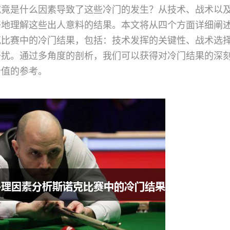
究竟是什么因素导致了这些冷门的发生？从技术、战术以
好地理解这些出人意料的结果。本文将从四个方面详细阐
克比赛中的冷门结果，包括：技术发挥的关键性、战术选
干扰。通过多角度的剖析，我们可以获得对冷门结果的深
价值的参考。