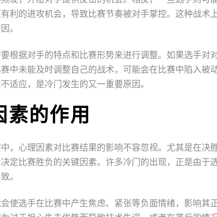
更有利的进攻机会，导致比赛节奏被对手掌控。这种战术
诱因。
需要根据对手的特点和比赛形势来进行调整。如果选手对
比赛中未能及时调整自己的战术，可能会在比赛中陷入被
和不适应，是冷门发生的又一重要原因。
因素的作用
赛中，心理因素对比赛结果的影响不容忽视。尤其是在决
为决定比赛胜负的关键因素。许多冷门的出现，正是由于
导致。
能会使选手在比赛中产生焦虑、紧张等负面情绪，影响其