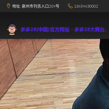
地址: 泉州市刊舌入口209号
13659630002