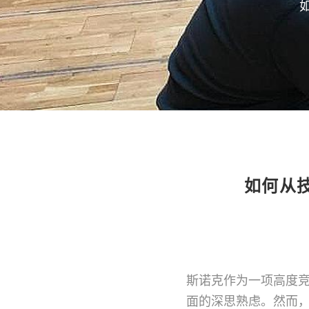
如何从
斯诺克作为一项高度
面的深思熟虑。然而，