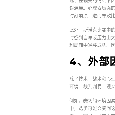
选手在领先的情况下
误连连。心理素质强
时刻崩溃，进而导致
此外，斯诺克比赛中
时感到自卑或压力山
利局面中逆袭成功。
4、外部
除了技术、战术和心
环境、裁判判罚、观
例如，赛场的环境因
中，选手可能会受到