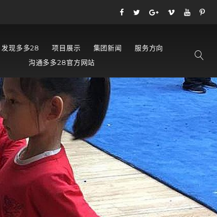
发现多多28
项目展示
集团新闻
服务方向
沟通多多28官方网站