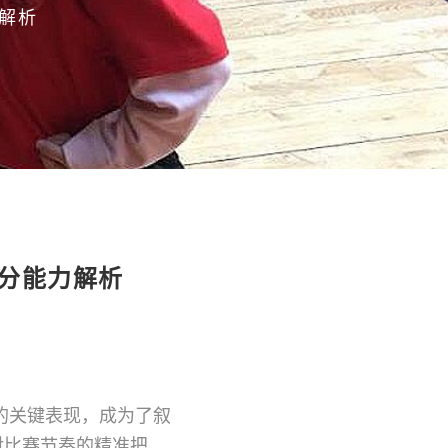
解析
分能力解析
的关键表现，成为了叙
对比赛节奏的精准把