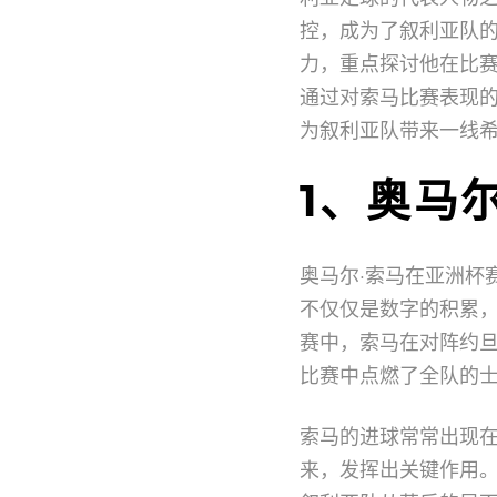
控，成为了叙利亚队的
力，重点探讨他在比
通过对索马比赛表现
为叙利亚队带来一线
1、奥马
奥马尔·索马在亚洲杯
不仅仅是数字的积累，
赛中，索马在对阵约
比赛中点燃了全队的
索马的进球常常出现
来，发挥出关键作用。