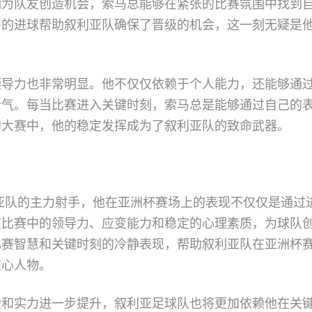
为队友创造机会，索马总能够在紧张的比赛氛围中找到自己
马的进球帮助叙利亚队确保了晋级的机会，这一刻无疑是
领导力也非常明显。他不仅仅依赖于个人能力，还能够通
士气。每当比赛进入关键时刻，索马总是能够通过自己的
的大赛中，他的稳定发挥成为了叙利亚队的致命武器。
亚队的主力射手，他在亚洲杯赛场上的表现不仅仅是通过
在比赛中的领导力、应变能力和稳定的心理素质，为球队
比赛智慧和关键时刻的冷静表现，帮助叙利亚队在亚洲杯
核心人物。
验和实力进一步提升，叙利亚足球队也将更加依赖他在关