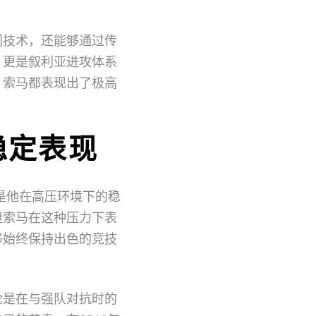
门技术，还能够通过传
，更是叙利亚进攻体系
，索马都表现出了极高
稳定表现
是他在高压环境下的稳
但索马在这种压力下表
够始终保持出色的竞技
论是在与强队对抗时的