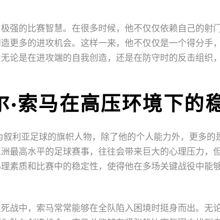
。
了极强的比赛智慧。在很多时候，他不仅仅依赖自己的射
创造更多的进攻机会。这样一来，他不仅仅是一个得分手
。无论是在进攻端的自我创造，还是在防守时的反击组织
尔·索马在高压环境下的
为叙利亚足球的旗帜人物，除了他的个人能力外，更多的
亚洲最高水平的足球赛事，往往会带来巨大的心理压力，
心理素质和比赛中的稳定性，使得他在多场关键战役中能
生死战中，索马常常能够在全队陷入困境时挺身而出。无