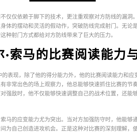
门不仅仅依赖于脚下的技术，更注重观察对方防线的漏洞
过身体的摆动和灵活的假动作，突破防线完成射门。无论
的这种射门方式都给对方防线带来了巨大的压力。
尔·索马的比赛阅读能力
中的表现，除了他的得分能力外，他的比赛阅读能力和应
具有非常出色的场上观察力，他总能够快速抓住比赛的节
面对强敌时，他不仅能够快速调整自己的战术位置，还能
，索马的应变能力尤为突出。当对方加强防守时，他能够
空间为自己创造进攻机会。正是这种对比赛的深刻理解，