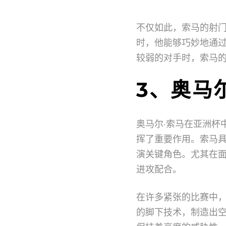
不仅如此，索马的射
时，他能够巧妙地通
较弱的对手时，索马
3、奥马
奥马尔·索马在亚洲杯
挥了重要作用。索马
演关键角色。尤其在
进攻配合。
在许多紧张的比赛中
的脚下技术，制造出