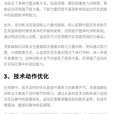
法结合了多种力量训练方法，包括深蹲、硬拉和爆发力训练等，帮
助运动员增强下肢力量。下肢力量的提升直接影响到运动员在短跑
中的起跑和冲刺能力。
此外，该训练法还强调核心力量的锻炼。核心肌群的稳定性有助于
在高速奔跑时维持身体的平衡和姿势，进而提升整体的冲刺表现。
通过特定的核心训练，运动员可以在短跑中实现更高效的力输出。
汤普森赫拉训练法也提倡结合速度训练与力量训练，例如通过阻力
跑、沙袋跑等方式，让运动员在负重的情况下进行冲刺，进一步提
升其爆发力。这种训练方法不仅提高了肌肉力量，还增强了运动员
在实际比赛中的适应能力。
3、技术动作优化
在短跑中，技术动作的优化是提升爆发力的重要环节。汤普森赫拉
训练法注重每个动作细节的练习，通过反复的技术训练来减少运动
员在比赛中的能量损失。运动员需要掌握高效的跑步姿势，包括手
臂摆动、腿部的踏地和前摆等。