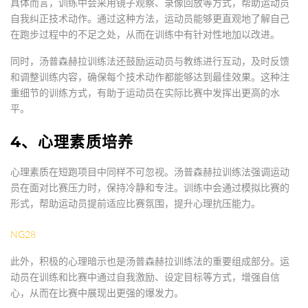
具体而言，训练中会采用镜子观察、录像回放等方式，帮助运动员
自我纠正技术动作。通过这种方法，运动员能够更直观地了解自己
在跑步过程中的不足之处，从而在训练中有针对性地加以改进。
同时，汤普森赫拉训练法还鼓励运动员与教练进行互动，及时反馈
和调整训练内容，确保每个技术动作都能够达到最佳效果。这种注
重细节的训练方式，有助于运动员在实际比赛中发挥出更高的水
平。
4、心理素质培养
心理素质在短跑项目中同样不可忽视。汤普森赫拉训练法强调运动
员在面对比赛压力时，保持冷静和专注。训练中会通过模拟比赛的
形式，帮助运动员提前适应比赛氛围，提升心理抗压能力。
NG28
此外，积极的心理暗示也是汤普森赫拉训练法的重要组成部分。运
动员在训练和比赛中通过自我激励、设定目标等方式，增强自信
心，从而在比赛中展现出更强的爆发力。