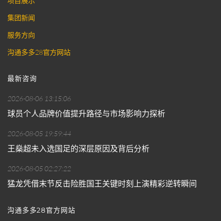
项目展示
集团新闻
服务方向
沟通多多28官方网站
最新咨询
2026-08-06 13:15:06
球员个人品牌价值提升路径与市场影响力探析
2026-08-05 19:59:44
王燊超未入选国足的深层原因及背后分析
2026-08-05 02:27:22
猛龙凭借末节反击险胜国王关键时刻上演精彩逆转瞬间
沟通多多28官方网站