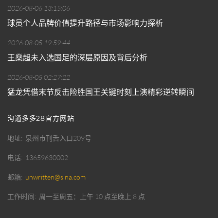
2026-08-06 13:15:06
球员个人品牌价值提升路径与市场影响力探析
2026-08-05 19:59:44
王燊超未入选国足的深层原因及背后分析
2026-08-05 02:27:22
猛龙凭借末节反击险胜国王关键时刻上演精彩逆转瞬间
沟通多多28官方网站
地址
泉州市刊舌入口209号
电话
13659630002
邮箱
unwritten@sina.com
工作时间
周一至周五：上午 10 点至晚上 8 点