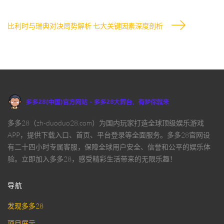
比利时与瑞典对决局势解析 七大关键因素深度剖析
多多28（zh-duoduo28.com）为国内玩家打造全球顶级娱乐游戏
APP，提供下载入口、首页、平台登录等全面服务。多多28官网设
有二十四小时专属客服，保障全球用户安全、信誉和公平的娱乐体
验。立即加入多多28，感受精彩生活带来的无限乐趣！
导航
发现多多28
项目展示