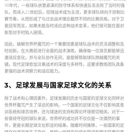
90年代，一些球队依靠紧凑的防守体系和快速反击击败了当时的强
队，而进入21世纪后，控球战术成为主流，更多球队倾向于控制比
赛节奏，从而形成了与过去战术理念截然不同的比赛风格。对于卫
冕冠军而言，如果未能及时适应这种战术变革，他们很可能在面对
新型对手时陷入困境。
因此，破解世界杯魔咒的一个重要因素是球队战术的灵活调整和及
时创新。在大赛前进行全面的战术演练，确保每一位球员都能够迅
速适应变化，并与全队协作无间，是能够帮助球队跨越魔咒的关
键。现代足球愈加注重战术的深度与多样性，这要求教练团队具备
更强的战术洞察力和适应能力。
3、足球发展与国家足球文化的关系
除了战术和心理因素外，足球发展的历史与国家的足球文化同样对
世界杯魔咒产生了深远的影响。一个国家的足球文化不仅影响其青
训系统和球员培养，还与球迷的支持和舆论环境密切相关。对于一
些曾经夺冠的球队来说，世界杯的成功并不仅仅是一次偶然的事
件，更是长期足球文化积淀的结果。随着时间推移，一些国家的足
球文化逐渐发生了变化，年轻一代球员的成长路径和国内联赛的竞