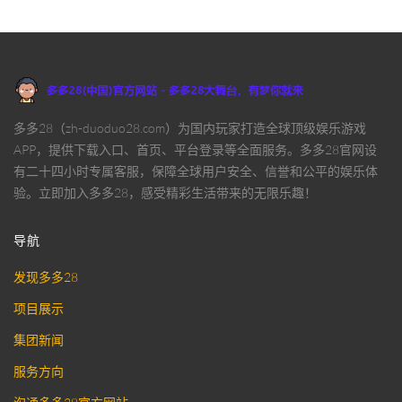
多多28（zh-duoduo28.com）为国内玩家打造全球顶级娱乐游戏
APP，提供下载入口、首页、平台登录等全面服务。多多28官网设
有二十四小时专属客服，保障全球用户安全、信誉和公平的娱乐体
验。立即加入多多28，感受精彩生活带来的无限乐趣！
导航
发现多多28
项目展示
集团新闻
服务方向