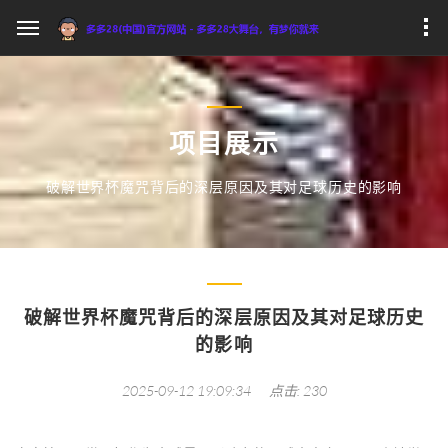
项目展示
破解世界杯魔咒背后的深层原因及其对足球历史的影响
破解世界杯魔咒背后的深层原因及其对足球历史
的影响
2025-09-12 19:09:34
点击: 230