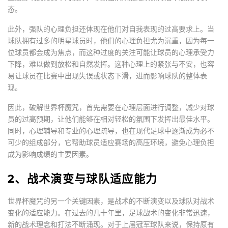
态。
此外，强队的心理负担还体现在他们对自我表现的过高要求上。当
球队拥有过多的明星球员时，他们的心理负担尤为沉重，因为每一
位球员都会成为焦点，而这种过度的关注可能让球员的心理承受力
下降，难以做到放松和自然发挥。这种心理上的紧张与不安，也容
易让球员在比赛中出现失误或状态下滑，进而影响球队的整体表
现。
因此，破解世界杯魔咒，首先需要在心理层面进行调整，减少对球
员的过高预期，让他们能够在相对轻松的氛围下发挥出最佳水平。
同时，心理辅导和专业的心理疏导，也在现代足球中逐渐成为必不
可少的组成部分，它帮助球员适应赛场的高压环境，避免心理负担
成为影响成绩的主要因素。
2、战术演变与球队适应能力
世界杯魔咒的另一个关键因素，是战术的不断演变以及球队对战术
变化的适应能力。在过去的几十年里，足球战术的变化非常迅速，
新的战术理念和打法不断涌现。对于上届冠军球队来说，保持原有