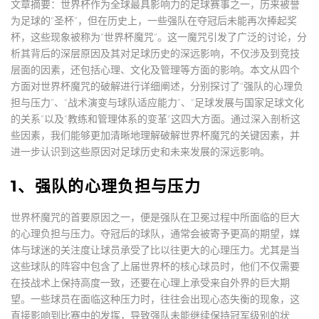
文章摘要：世界杯作为全球最具影响力的足球赛事之一，历来被誉
为足球的“圣杯”，但在历史上，一些强队在夺冠后未能再次捧起奖
杯，这些现象被称为“世界杯魔咒”。这一魔咒引发了广泛的讨论，分
析其背后的深层原因及其对足球历史的深远影响，不仅涉及到竞技
层面的因素，还包括心理、文化及管理等方面的影响。本文从四个
方面对世界杯魔咒的破解进行详细阐述，分别探讨了“强队的心理负
担与压力”、“战术演变与球队适应能力”、“足球发展与国家足球文化
的关系”以及“教练和管理体系的变革”这四大方面。通过深入剖析这
些因素，我们能够更加清晰地理解破解世界杯魔咒的关键因素，并
进一步认识到这些原因对足球历史和未来发展的深远影响。
1、强队的心理负担与压力
世界杯魔咒的首要原因之一，便是强队在卫冕过程中所面临的巨大
的心理负担与压力。夺冠后的球队，通常会被寄予更高的期望，媒
体与球迷的关注度让球员承受了比以往更大的心理压力。尤其是当
这些球队的阵容中包含了上届世界杯的核心球员时，他们不仅需要
在技战术上保持高度一致，还要在心理上承受来自外界的巨大期
望。一些球员在面临这种压力时，往往会出现心态失衡的现象，这
直接影响到比赛中的发挥，导致强队未能继续保持冠军级别的状