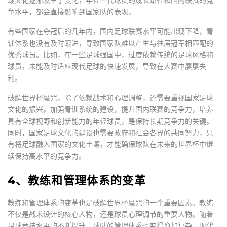
争水平，都会直接影响到国家队的表现。
有些国家在夺冠后的几年内，国内足球联赛水平可能出现下降，青
训体系也没有及时跟进，导致国家队难以产生与往届冠军相匹配的
优秀球员。比如，在一些足球强国中，过度依赖传统的足球风格和
球员，未能及时适应现代足球的快速发展，导致在大赛中屡屡失
利。
破解世界杯魔咒，除了依赖战术和心理调整，还需要重视国家足球
文化的振兴。加强青训系统的建设，提升国内联赛的竞争力，培养
具有全球视野和创新能力的年轻球员，是保持长期竞争力的关键。
同时，国家足球文化的建设也需要政府和社会各界的共同努力，只
有将足球融入国家的文化土壤，才能确保球队在未来的世界杯中继
续保持高水平的竞争力。
4、教练和管理体系的变革
教练和管理体系的变革也是破解世界杯魔咒的一个重要因素。教练
不仅是战术设计的核心人物，还是球员心理调节的重要人物。随着
足球竞技水平的不断提升，球队的管理体系也变得愈加复杂。现代