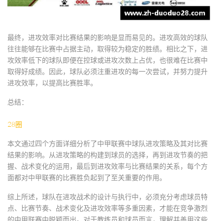
最终，进攻效率对比赛结果的影响是显而易见的。进攻高效的球队
往往能够在比赛中占据主动，取得较为稳定的胜绩。相比之下，进
攻效率低下的球队即便在控球或进攻次数上占优，也很难在比赛中
取得好成绩。因此，球队必须注重进攻的每一次尝试，并努力提升
进攻效率，以提高比赛胜率。
总结：
28圈
本文通过四个方面详细分析了中甲联赛中球队进攻策略及其对比赛
结果的影响。从进攻策略的构建到球员的选择，再到进攻节奏的把
握、战术变化的运用，最后到进攻效率与比赛结果的关系，每个方
面都对中甲联赛的比赛胜负起到了至关重要的作用。
综上所述，球队在进攻战术的设计与执行中，必须充分考虑球员特
点、比赛节奏、战术变化及进攻效率等多重因素，才能在竞争激烈
的中甲联赛中脱颖而出。对于教练员和球员而言，理解并善用这些