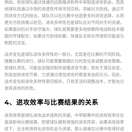
例如，有些球队通过快速的边路推进和传中来制造进攻机会，而其
他球队则通过中场的渗透性传球寻找空档，突破对方防线。通过不
同进攻方式的结合，球队可以在比赛中创造更多的进攻选择，从而
使对方防线难以防范。进攻多样性也是球队应对不同对手的关键。
如果面对的对手防守强大，球队就需要更多地依赖阵地战和技术细
腻的传球配合；如果对方防线松散，快速反击和长传球则可能成为
制胜的法宝。
战术变化是球队进攻多样性的一部分，尤其是在比赛的不同阶段。
随着比赛的进行，球队可能需要根据比分的变化来调整进攻策略。
若球队领先，可能会加强控制并放慢进攻节奏；若处于落后状态，
则会加快进攻节奏，力求通过增加进攻的密度来追赶比分。因此，
战术变化和进攻多样性密切相关，只有灵活的调整战术，才能充分
发挥进攻的优势。
4、进攻效率与比赛结果的关系
进攻效率是球队进攻战术成败的关键。中甲联赛中的进攻效率往往
直接影响比赛结果。即使球队拥有很强的进攻阵容，如果进攻效率
低下，无法有效转化进攻机会为进球，那么很难在比赛中取得好成