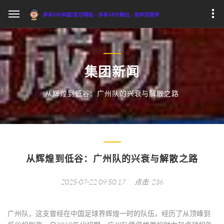
集团新闻
从辉煌到低谷：广州队的兴衰与解散之路
从辉煌到低谷：广州队的兴衰与解散之路
2025-07-22 09:50:17
点击: 236
广州队，这支曾经在中国足球界辉煌一时的队伍，经历了从顶峰到