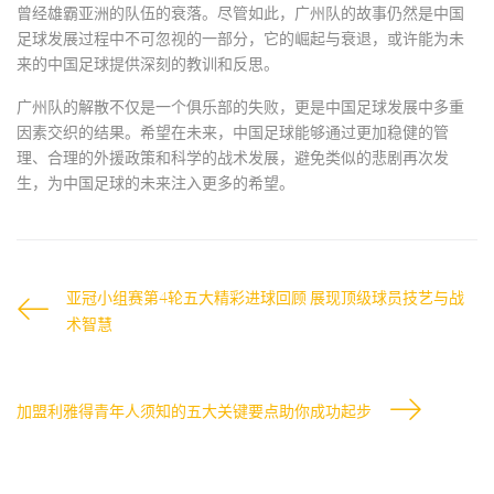
曾经雄霸亚洲的队伍的衰落。尽管如此，广州队的故事仍然是中国
足球发展过程中不可忽视的一部分，它的崛起与衰退，或许能为未
来的中国足球提供深刻的教训和反思。
广州队的解散不仅是一个俱乐部的失败，更是中国足球发展中多重
因素交织的结果。希望在未来，中国足球能够通过更加稳健的管
理、合理的外援政策和科学的战术发展，避免类似的悲剧再次发
生，为中国足球的未来注入更多的希望。
亚冠小组赛第4轮五大精彩进球回顾 展现顶级球员技艺与战
术智慧
加盟利雅得青年人须知的五大关键要点助你成功起步