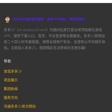
多多28（zh-duoduo28.com）为国内玩家打造全球顶级娱乐游戏
APP，提供下载入口、首页、平台登录等全面服务。多多28官网设
有二十四小时专属客服，保障全球用户安全、信誉和公平的娱乐体
验。立即加入多多28，感受精彩生活带来的无限乐趣！
导航
发现多多28
项目展示
集团新闻
服务方向
沟通多多28官方网站