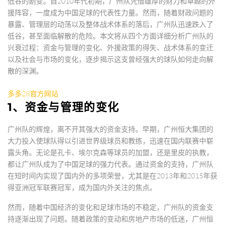
低谷的剧变。自2010年代初期，广州队凭借雄厚的财力和卓越的外
援阵容，一度成为中国足球的代表性力量。然而，随着财政问题的
暴露、管理层的动荡以及整体战术体系的落后，广州队迅速跌入了
低谷，甚至面临解散的危险。本文将从四个方面详细分析广州队的
兴衰过程：资金与管理的变化、外援政策的得失、战术体系的变迁
以及社会与市场的变化，逐步揭示这支曾经强大的球队如何走向解
散的深渊。
多多28官方网站
1、资金与管理的变化
广州队的辉煌，离不开其强大的资金支持。早期，广州恒大集团的
大力投入使球队得以引进世界级球员和教练，迅速在国内联赛中崭
露头角。无论是孔卡、埃尔克森等球员的加盟，还是里皮的执教，
都让广州队成为了中国足球的强力代表。通过资金的支持，广州队
在短时间内实现了国内外的多项荣誉，尤其是在2013年和2015年获
得亚洲冠军联赛冠军，成为国内外关注的焦点。
然而，随着中国经济的变化和足球市场的不稳定，广州队的资金支
持逐渐出现了问题。随着政策的变动和房地产市场的低迷，广州恒