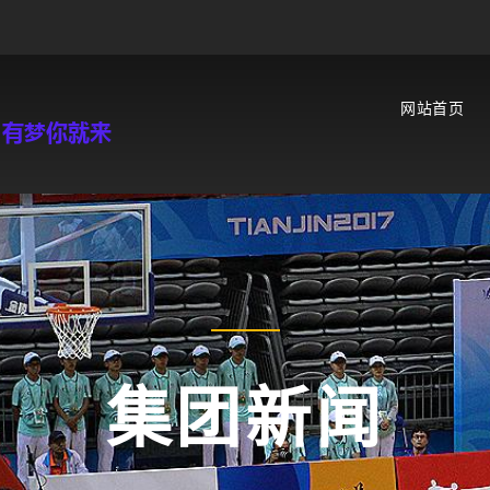
网站首页
集团新闻