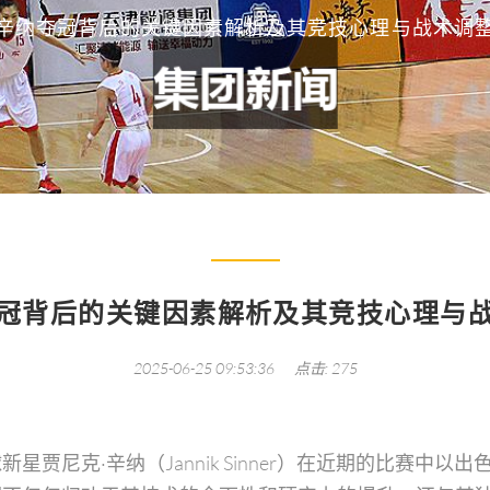
辛纳夺冠背后的关键因素解析及其竞技心理与战术调
冠背后的关键因素解析及其竞技心理与
2025-06-25 09:53:36
点击: 275
星贾尼克·辛纳（Jannik Sinner）在近期的比赛中以