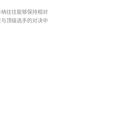
辛纳往往能够保持相对
在与顶级选手的对决中