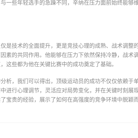
。与一些年轻选手的急躁不同，辛纳在压力面前始终能够
仅仅是技术的全面提升，更是竞技心理的成熟、战术调整
面因素的共同作用。他能够在压力下依然保持冷静，战术
应，这些都为他在关键比赛中的成功奠定了基础。
的分析，我们可以得出，顶级运动员的成功不仅仅依赖于
赛中进行心理调节，灵活应对局势变化，并在关键时刻展
供了宝贵的经验，展示了如何在高强度的竞争环境中脱颖