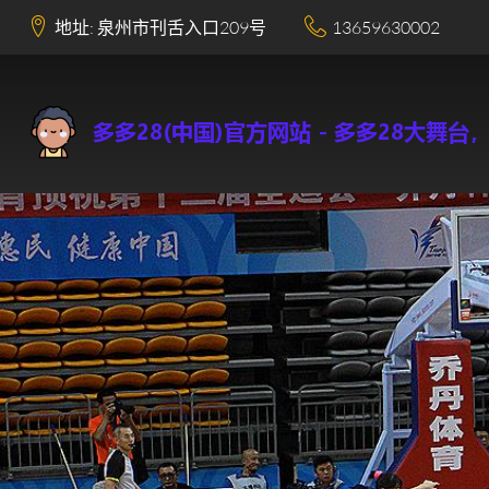
地址: 泉州市刊舌入口209号
13659630002