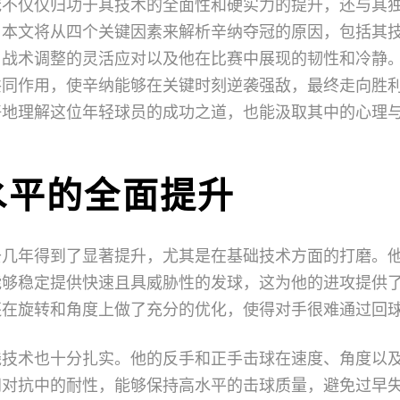
冠不仅仅归功于其技术的全面性和硬实力的提升，还与其
。本文将从四个关键因素来解析辛纳夺冠的原因，包括其
、战术调整的灵活应对以及他在比赛中展现的韧性和冷静
共同作用，使辛纳能够在关键时刻逆袭强敌，最终走向胜
好地理解这位年轻球员的成功之道，也能汲取其中的心理
水平的全面提升
去几年得到了显著提升，尤其是在基础技术方面的打磨。
能够稳定提供快速且具威胁性的发球，这为他的进攻提供
还在旋转和角度上做了充分的优化，使得对手很难通过回
线技术也十分扎实。他的反手和正手击球在速度、角度以
间对抗中的耐性，能够保持高水平的击球质量，避免过早