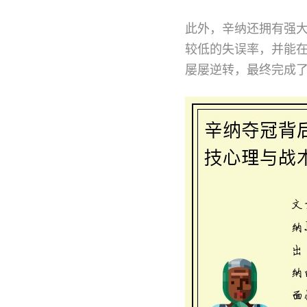
此外，辛纳还拥有强
较低的失误率，并能
屡屡逆转，最终完成