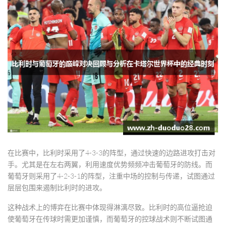
在比赛中，比利时采用了4-3-3的阵型，通过快速的边路进攻打击对
手。尤其是在左右两翼，利用速度优势频频冲击葡萄牙的防线。而
葡萄牙则采用了4-2-3-1的阵型，注重中场的控制与传递，试图通过
层层包围来遏制比利时的进攻。
这种战术上的博弈在比赛中体现得淋漓尽致。比利时的高位逼抢迫
使葡萄牙在传球时需更加谨慎，而葡萄牙的控球战术则不断试图通