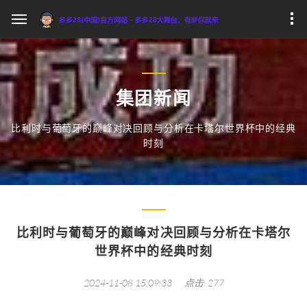
集团新闻
比利时与葡萄牙的巅峰对决回顾与分析在卡塔尔世界杯中的经典
时刻
比利时与葡萄牙的巅峰对决回顾与分析在卡塔尔
世界杯中的经典时刻
2024-11-08 15:09:33
点击: 277