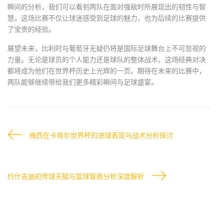
瞬间的分析，我们可以看到两队在面对强敌时所展现出的韧性与智
慧。这场比赛不仅让球迷感受到足球的魅力，也为后续的比赛提供
了宝贵的经验。
展望未来，比利时与葡萄牙无疑仍将是国际足球舞台上不可忽视的
力量。无论是球员的个人能力还是球队的整体战术，这场经典对决
都将成为他们在世界杯历史上光辉的一页。期待在未来的比赛中，
两队能够继续带给我们更多精彩瞬间与足球盛宴。
梅西在卡塔尔世界杯的进球表现与战术分析探讨
约什吉迪的传球天赋与篮球智商分析深度解析