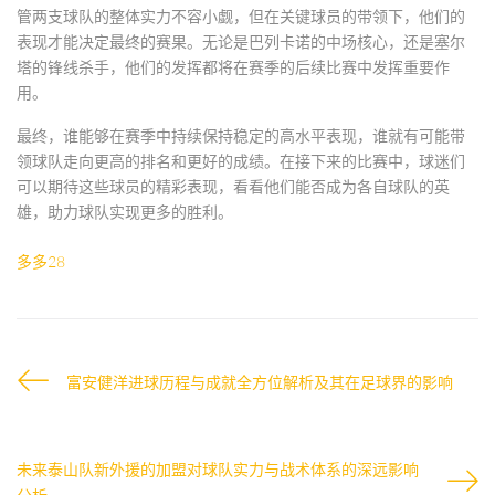
管两支球队的整体实力不容小觑，但在关键球员的带领下，他们的
表现才能决定最终的赛果。无论是巴列卡诺的中场核心，还是塞尔
塔的锋线杀手，他们的发挥都将在赛季的后续比赛中发挥重要作
用。
最终，谁能够在赛季中持续保持稳定的高水平表现，谁就有可能带
领球队走向更高的排名和更好的成绩。在接下来的比赛中，球迷们
可以期待这些球员的精彩表现，看看他们能否成为各自球队的英
雄，助力球队实现更多的胜利。
多多28
富安健洋进球历程与成就全方位解析及其在足球界的影响
未来泰山队新外援的加盟对球队实力与战术体系的深远影响