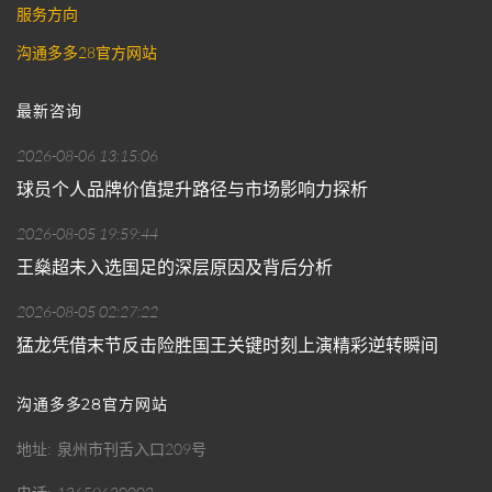
服务方向
沟通多多28官方网站
最新咨询
2026-08-06 13:15:06
球员个人品牌价值提升路径与市场影响力探析
2026-08-05 19:59:44
王燊超未入选国足的深层原因及背后分析
2026-08-05 02:27:22
猛龙凭借末节反击险胜国王关键时刻上演精彩逆转瞬间
沟通多多28官方网站
地址
泉州市刊舌入口209号