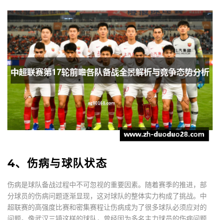
4、伤病与球队状态
伤病是球队备战过程中不可忽视的重要因素。随着赛季的推进，部
分球员的伤病问题逐渐显现，这对球队的整体实力构成了挑战。中
超联赛的高强度比赛和密集赛程让伤病成为了很多球队必须应对的
问题。像武汉三镇这样的球队，曾经因为多名主力球员的伤病问题