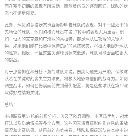
而在赛季初期的表现有所波动。而随着伤员的逐渐回归，球队的状
态也在逐步恢复。
此外，球员的竞技状态也直接影响着球队的表现。对于一些处于领
先地位的球队，他们的核心球员在第17轮中的表现尤为重要。例
如，恒大的艾克森和广州队的高拉特，都是球队进攻端的关键人
物，如果他们能在比赛中保持良好的竞技状态，将极大地提升球队
的胜算。相反，一旦这些关键球员状态低迷，球队可能会面临更大
的挑战。
对于那些排在积分榜下游的球队来说，伤病问题更为严峻。保级球
队若在关键时刻丧失主力球员，将极大地影响他们的战斗力。如何
调整战术，如何在伤病面前做到最优配置，将是这些球队在第17轮
取得好成绩的关键。
总结：
中超联赛第17轮的前瞻分析，涉及了阵容调整、主客场优势、战术
打法以及伤病情况等多个方面，这些因素将直接影响到各队的备战
情况和比赛结果。从目前的态势来看，强队和保级球队在本轮中的