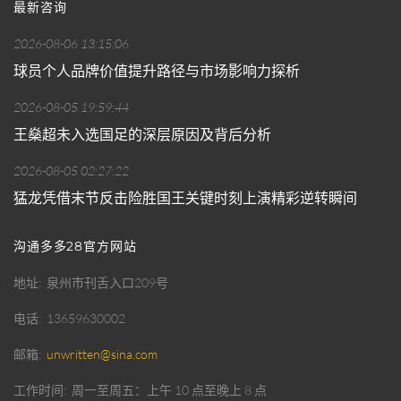
最新咨询
2026-08-06 13:15:06
球员个人品牌价值提升路径与市场影响力探析
2026-08-05 19:59:44
王燊超未入选国足的深层原因及背后分析
2026-08-05 02:27:22
猛龙凭借末节反击险胜国王关键时刻上演精彩逆转瞬间
沟通多多28官方网站
地址
泉州市刊舌入口209号
电话
13659630002
邮箱
unwritten@sina.com
工作时间
周一至周五：上午 10 点至晚上 8 点