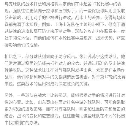
每支球队的战术打法和风格将决定他们在中超第17轮比赛中的表
现。强队往往更倾向于控球和压制对手，而一些保级球队则会采取
反击策略，利用对手的空档进行进攻。战术上的差异，使得每场比
赛都充满了未知数。例如，上海上港队在主帅的带领下，倾向于通
过快速的进攻和高压防守来压制对手，球队的攻击力在联赛中一度
处于领先地位，而他们如何在本轮比赛中展现这一战术优势，将直
接影响他们的成绩。
相比之下，部分球队则倾向于防守反击。像江苏苏宁这类球队，他
们常常通过稳固的防线来抵挡对方的攻势，并通过精准的反击快速
转换攻防。这种战术往往在对阵强队时发挥出色，尤其是在主场作
战时，他们能够利用对手的失误创造反击机会。对于第17轮的比赛
来说，这类战术的运用将成为决定胜负的关键。
另外，一些球队在战术上比较灵活，能够根据对手的情况进行针对
性的布置。比如，山东泰山在面对排名中游的球队时，可能会采取
更为积极的进攻策略，而在对阵强队时，则更加注重防守和反击的
结合。战术的变化和应变能力，往往能帮助这些球队在不同的比赛
中找到制胜的办法。