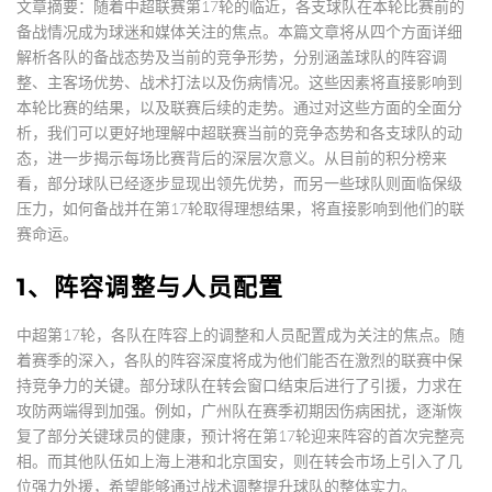
文章摘要：随着中超联赛第17轮的临近，各支球队在本轮比赛前的
备战情况成为球迷和媒体关注的焦点。本篇文章将从四个方面详细
解析各队的备战态势及当前的竞争形势，分别涵盖球队的阵容调
整、主客场优势、战术打法以及伤病情况。这些因素将直接影响到
本轮比赛的结果，以及联赛后续的走势。通过对这些方面的全面分
析，我们可以更好地理解中超联赛当前的竞争态势和各支球队的动
态，进一步揭示每场比赛背后的深层次意义。从目前的积分榜来
看，部分球队已经逐步显现出领先优势，而另一些球队则面临保级
压力，如何备战并在第17轮取得理想结果，将直接影响到他们的联
赛命运。
1、阵容调整与人员配置
中超第17轮，各队在阵容上的调整和人员配置成为关注的焦点。随
着赛季的深入，各队的阵容深度将成为他们能否在激烈的联赛中保
持竞争力的关键。部分球队在转会窗口结束后进行了引援，力求在
攻防两端得到加强。例如，广州队在赛季初期因伤病困扰，逐渐恢
复了部分关键球员的健康，预计将在第17轮迎来阵容的首次完整亮
相。而其他队伍如上海上港和北京国安，则在转会市场上引入了几
位强力外援，希望能够通过战术调整提升球队的整体实力。