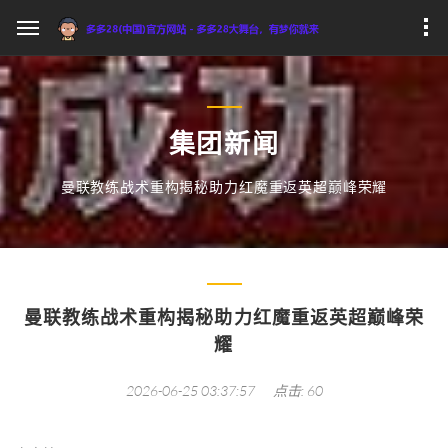
集团新闻
曼联教练战术重构揭秘助力红魔重返英超巅峰荣耀
曼联教练战术重构揭秘助力红魔重返英超巅峰荣
耀
2026-06-25 03:37:57
点击: 60