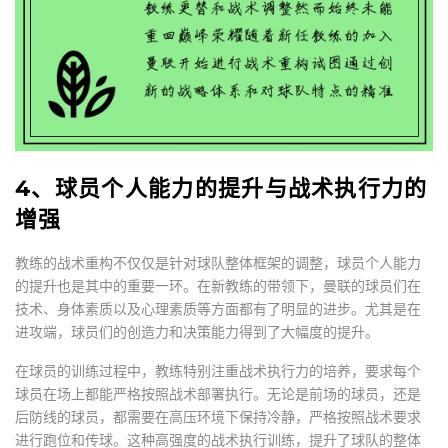
4、球员个人能力的提升与战术执行力的
增强
教练的战术重构不仅仅是针对球队整体框架的调整，球员个人能力
的提升也是其中的重要一环。在新教练的带领下，曼联的球员们在
技术、身体素质以及心理素质等方面都有了明显的进步。尤其是在
进攻端，球员们的创造力和决策能力得到了大幅度的提升。
在球员的训练过程中，教练特别注重战术执行力的培养，要求每个
球员在场上都能严格按照战术部署执行。无论是前场的球员，还是
后防线的球员，都需要在高压环境下保持冷静，严格按照战术要求
进行跑位和传球。这种高强度的战术执行训练，提升了球队的整体