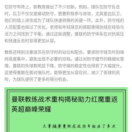
在防守布阵上，新教练做出了不少创新。例如，球队在防守反击
时，后卫不仅仅是被动防守，更要积极参与进攻，尤其是边后卫，
他们的插上进攻成为了球队快速转换的关键一环。此外，防守线的
人员配置也经过了优化，老将和年轻球员的搭配使得防线在经验与
活力之间找到了平衡。通过这些调整，曼联的防守体系在对抗高压
和快速反击时显得更加从容。
教练还特别注重球员在防守时的站位和配合，要求防守球员时刻保
持高度集中，避免出现不必要的空档。通过对防守细节的精细化管
理，曼联的失球数明显下降，防守端的稳定性也得到了大幅提升。
这使得曼联在面对强队时，能够更加从容应对，减少了丢球的风
险，为球队提供了更多的得分机会。