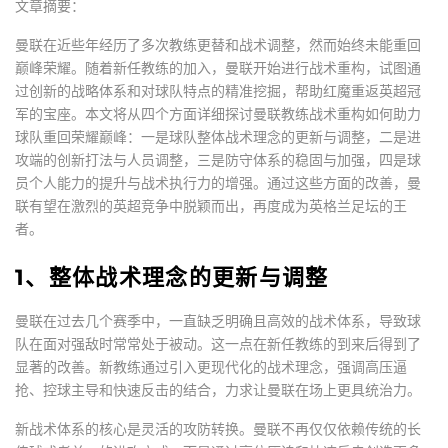
文章摘要：
曼联在近些年经历了多次教练更替和战术调整，然而始终未能重回
巅峰荣耀。随着新任教练的加入，曼联开始进行战术重构，试图通
过创新的战略体系和对球队特点的精准挖掘，帮助红魔重返英超冠
军的宝座。本文将从四个方面详细探讨曼联教练战术重构如何助力
球队重回荣耀巅峰：一是球队整体战术理念的更新与调整，二是进
攻端的创新打法与人员调整，三是防守体系的稳固与加强，四是球
员个人能力的提升与战术执行力的增强。通过这些方面的改善，曼
联有望在激烈的英超竞争中脱颖而出，再度成为英格兰足坛的王
者。
1、整体战术理念的更新与调整
曼联在过去几个赛季中，一直缺乏明确且高效的战术体系，导致球
队在面对强敌时常常处于被动。这一点在新任教练的到来后得到了
显著的改善。新教练通过引入更现代化的战术理念，强调高压逼
抢、控球主导和快速反击的结合，力求让曼联在场上更具统治力。
新战术体系的核心是灵活的攻防转换。曼联不再仅仅依赖传统的长