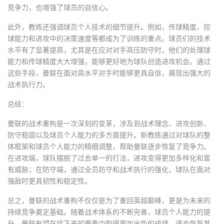
竞争力，也增强了球员的自信心。
此外，教练还强调球员个人技术的细节提升。例如，传球精度、控
球能力和进攻中的决策速度等都成为了训练的重点。球员们的技术
水平有了显著提高，尤其是在应对对手高压防守时，他们的处理球
能力和传球精度大大增强，能够更好地为球队创造进攻机会。通过
这些手段，曼联在面对高水平对手时能够更具自信，展现出强大的
战术执行力。
总结：
曼联的战术重构是一次深刻的变革，涉及到战术理念、进攻创新、
防守稳固以及球员个人能力的多方面提升。新教练通过对球队的整
体框架和球员个人能力的精细调整，帮助曼联逐步恢复了竞争力。
在进攻端，球队摆脱了过去单一的打法，进攻变得更加多样化和富
有威胁；在防守端，通过全员防守和战术执行的强化，球队在面对
强敌时更具韧性和稳定性。
总之，曼联的战术重构不仅仅是为了重回英超巅峰，更是为未来的
持续竞争奠定基础。随着战术体系的不断完善，球员个人能力的提
升，曼联有望在接下来的赛季中取得更加出色的成绩，逐步恢复其