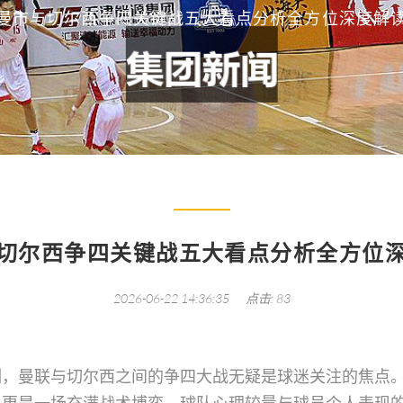
曼市与切尔西争四关键战五大看点分析全方位深度解
切尔西争四关键战五大看点分析全方位
2026-06-22 14:36:35
点击: 83
刻，曼联与切尔西之间的争四大战无疑是球迷关注的焦点