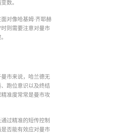
满变数。
面对像哈基姆·齐耶赫
守时则需要注意对曼市
键。
于曼市来说，哈兰德无
质、跑位意识以及终结
球精准度常常是曼市攻
长通过精准的短传控制
西是否能有效应对曼市