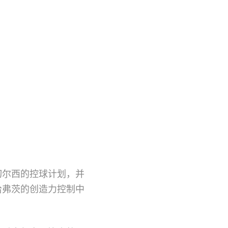
切尔西的控球计划，并
哈弗茨的创造力控制中