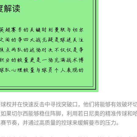
夺球权并在快速反击中寻找突破口，他们将能够有效破坏
但如果切尔西能够稳住阵脚，利用若日尼奥的精准传球和
比赛节奏，并通过高质量的控球来缓解曼市的压力。