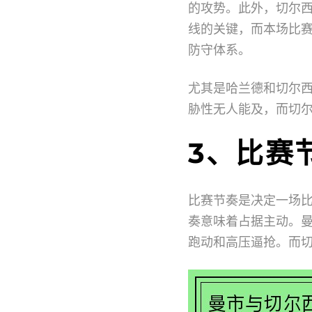
的攻势。此外，切尔西
线的关键，而本场比
防守体系。
尤其是哈兰德和切尔
胁性无人能及，而切尔
3、比赛
比赛节奏是决定一场
奏意味着占据主动。
跑动和高压逼抢。而