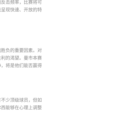
的反击频率，比赛将可
能呈现快速、开放的特
战胜负的重要因素。对
胜利的渴望。曼市本赛
静，将是他们能否赢得
有不少顶级球员，但如
尔西能够在心理上调整