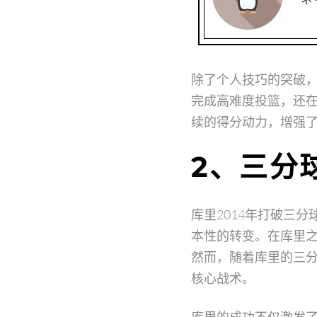
除了个人技巧的突破，
完成高难度投篮，还
续的得分动力，增强
2、三分
库里2014年打破三
本性的转变。在库里
然而，随着库里的三
核心战术。