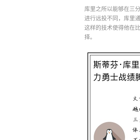
库里之所以能够在三
进行远投不同，库里
这样的技术使得他在
择。