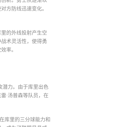
的创新。勇士队逐渐以
使对方防线迅速变化。
。
库里的外线投射产生空
种战术灵活性，使得勇
攻效率。
攻潜力。由于库里出色
雷·汤普森等队员，在
。在库里的三分球能力和