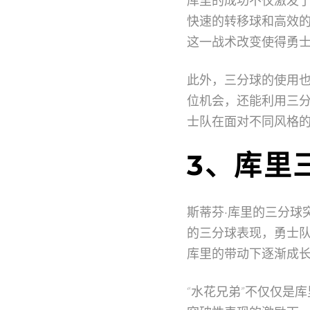
库里的成功不仅激发
快速的转移球和高效
这一战术改变使得勇士
此外，三分球的使用
位机会，还能利用三
士队在面对不同风格
3、库里
斯蒂芬·库里的三分球
的三分球表现，勇士队
库里的带动下逐渐成长
“水花兄弟”不仅仅是