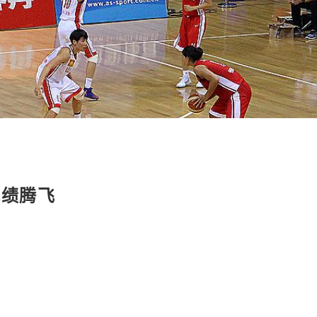
飞
战绩腾飞