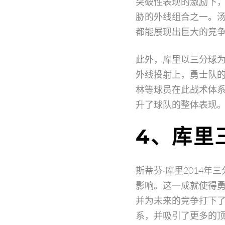
突破性表现的激励下
胁的外线组合之一。
都能展现出巨大的竞
此外，库里以三分球
外线投射上，勇士队的
林等球员在此战术体
升了球队的整体表现
4、库里
斯蒂芬·库里2014
影响。这一成就使得
并为未来的竞争打下
系，并吸引了更多的