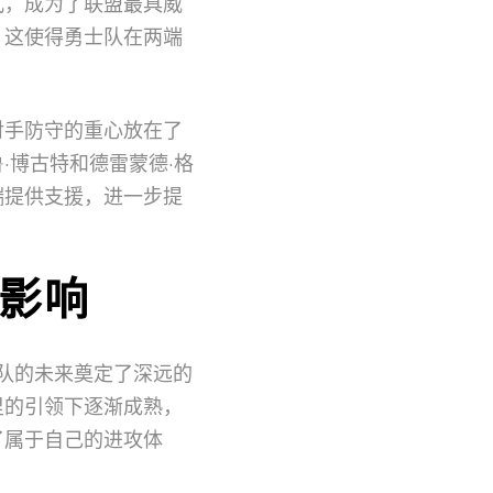
式，成为了联盟最具威
，这使得勇士队在两端
对手防守的重心放在了
·博古特和德雷蒙德·格
端提供支援，进一步提
影响
球队的未来奠定了深远的
里的引领下逐渐成熟，
了属于自己的进攻体