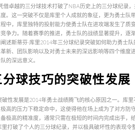
库里凭借卓越的三分球技术打破了NBA历史上的三分球纪录
高度。这一突破不仅是库里个人成就的象征，更为勇士队
过程中，库里独特的投射能力使勇士队在进攻端发生了质
和竞争力。随着赛季的推进，勇士队的战绩显著提升，逐
阐述斯蒂芬·库里2014年三分球纪录突破如何助力勇士
术革新、团队影响以及对勇士未来的深远影响等四个维度
士队的深远意义。
三分球技巧的突破性发展
突破性发展是2014年勇士战绩腾飞的核心原因之一。库
在极高的压力下稳定命中，这使得他在场上成为了对方防
具备极高的精准度，通常只需在极短的时间内完成出手，
，库里打破了个人的三分球纪录，并以极具破坏性的表现令