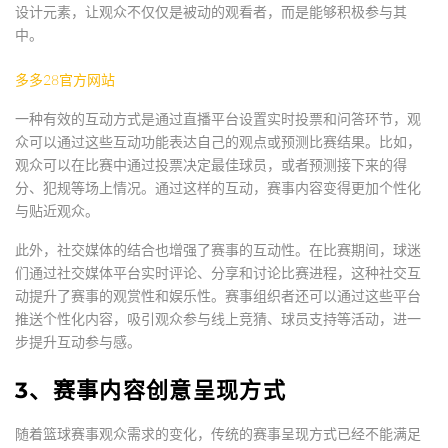
设计元素，让观众不仅仅是被动的观看者，而是能够积极参与其
中。
多多28官方网站
一种有效的互动方式是通过直播平台设置实时投票和问答环节，观
众可以通过这些互动功能表达自己的观点或预测比赛结果。比如，
观众可以在比赛中通过投票决定最佳球员，或者预测接下来的得
分、犯规等场上情况。通过这样的互动，赛事内容变得更加个性化
与贴近观众。
此外，社交媒体的结合也增强了赛事的互动性。在比赛期间，球迷
们通过社交媒体平台实时评论、分享和讨论比赛进程，这种社交互
动提升了赛事的观赏性和娱乐性。赛事组织者还可以通过这些平台
推送个性化内容，吸引观众参与线上竞猜、球员支持等活动，进一
步提升互动参与感。
3、赛事内容创意呈现方式
随着篮球赛事观众需求的变化，传统的赛事呈现方式已经不能满足