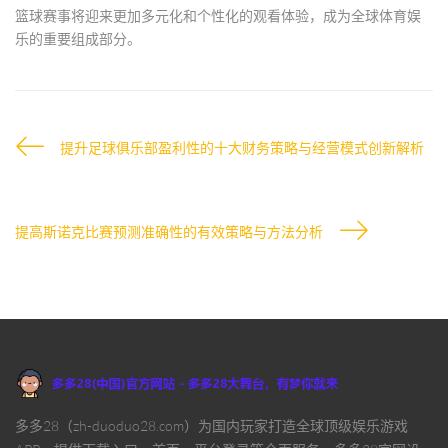
篮球赛事将迎来更加多元化和个性化的观看体验，成为全球体育娱
乐的重要组成部分。
提升足球俱乐部盈利性的十大财务策略与经营模式创新解析
提高斯诺克比赛预测准确性的有效策略与方法分析
多多28（zh-duoduo28.com）为国内玩家打造全球顶级娱乐游戏