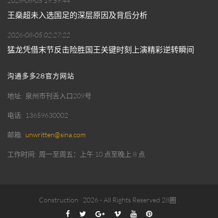
2026-08-05 19:59:44
王燊超未入选国足的深层原因及背后分析
2026-08-05 02:27:22
猛龙凭借末节反击险胜国王关键时刻上演精彩逆转瞬间
沟通多多28官方网站
地址
泉州市刊舌入口209号
电话
13659630002
邮箱
unwritten@sina.com
工作时间
周一至周五：上午 10 点至晚上 8 点
Construction
2026
- All Rights Reserved
28圈
.