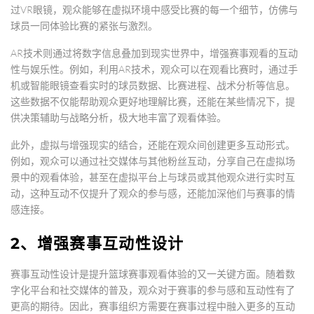
过VR眼镜，观众能够在虚拟环境中感受比赛的每一个细节，仿佛与
球员一同体验比赛的紧张与激烈。
AR技术则通过将数字信息叠加到现实世界中，增强赛事观看的互动
性与娱乐性。例如，利用AR技术，观众可以在观看比赛时，通过手
机或智能眼镜查看实时的球员数据、比赛进程、战术分析等信息。
这些数据不仅能帮助观众更好地理解比赛，还能在某些情况下，提
供决策辅助与战略分析，极大地丰富了观看体验。
此外，虚拟与增强现实的结合，还能在观众间创建更多互动形式。
例如，观众可以通过社交媒体与其他粉丝互动，分享自己在虚拟场
景中的观看体验，甚至在虚拟平台上与球员或其他观众进行实时互
动，这种互动不仅提升了观众的参与感，还能加深他们与赛事的情
感连接。
2、增强赛事互动性设计
赛事互动性设计是提升篮球赛事观看体验的又一关键方面。随着数
字化平台和社交媒体的普及，观众对于赛事的参与感和互动性有了
更高的期待。因此，赛事组织方需要在赛事过程中融入更多的互动