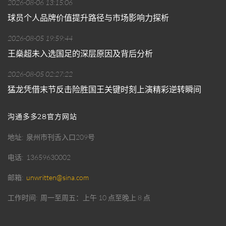
2026-08-06 13:15:06
球员个人品牌价值提升路径与市场影响力探析
2026-08-05 19:59:44
王燊超未入选国足的深层原因及背后分析
2026-08-05 02:27:22
猛龙凭借末节反击险胜国王关键时刻上演精彩逆转瞬间
沟通多多28官方网站
地址
泉州市刊舌入口209号
电话
13659630002
邮箱
unwritten@sina.com
工作时间
周一至周五：上午 10 点至晚上 8 点