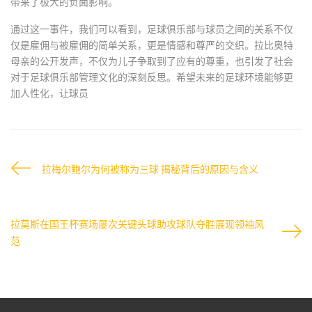
带来了极大的负面影响。
通过这一事件，我们可以看到，足球俱乐部与球员之间的关系不仅
仅是雇佣与被雇佣的简单关系，更是情感和尊严的交织。拉比奥特
母亲的公开发声，不仅为儿子争取到了应有的尊重，也引发了社会
对于足球俱乐部管理文化的深刻反思。希望未来的足球环境能够更
加人性化，让球员
拉梅尔鲍尔为何被称为三球 揭秘背后的原因与含义
拉莫斯在国王杯赛场屡次关键头球助攻球队夺胜展现领袖风
范