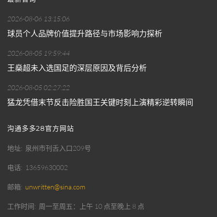
2026-08-06 13:15:06
球员个人品牌价值提升路径与市场影响力探析
2026-08-05 19:59:44
王燊超未入选国足的深层原因及背后分析
2026-08-05 02:27:22
猛龙凭借末节反击险胜国王关键时刻上演精彩逆转瞬间
沟通多多28官方网站
地址
泉州市刊舌入口209号
电话
13659630002
邮箱
unwritten@sina.com
工作时间
周一至周五：上午 10 点至晚上 8 点