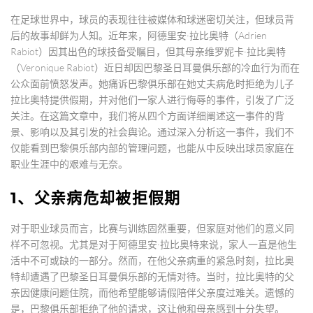
在足球世界中，球员的表现往往被媒体和球迷密切关注，但球员背
后的故事却鲜为人知。近年来，阿德里安·拉比奥特（Adrien
Rabiot）因其出色的球技备受瞩目，但其母亲维罗妮卡·拉比奥特
（Veronique Rabiot）近日却因巴黎圣日耳曼俱乐部的冷血行为而在
公众面前愤怒发声。她痛诉巴黎俱乐部在她丈夫病危时拒绝为儿子
拉比奥特提供假期，并对他们一家人进行侮辱的事件，引发了广泛
关注。在这篇文章中，我们将从四个方面详细阐述这一事件的背
景、影响以及其引发的社会舆论。通过深入分析这一事件，我们不
仅能看到巴黎俱乐部内部的管理问题，也能从中反映出球员家庭在
职业生涯中的艰难与无奈。
1、父亲病危却被拒假期
对于职业球员而言，比赛与训练固然重要，但家庭对他们的意义同
样不可忽视。尤其是对于阿德里安·拉比奥特来说，家人一直是他生
活中不可或缺的一部分。然而，在他父亲病重的紧急时刻，拉比奥
特却遭遇了巴黎圣日耳曼俱乐部的无情对待。当时，拉比奥特的父
亲因健康问题住院，而他希望能够请假陪伴父亲度过难关。遗憾的
是，巴黎俱乐部拒绝了他的请求，这让他和母亲感到十分失望。