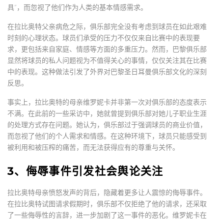
具”，而忽视了他们作为人类的基本情感需求。
在拉比奥特父亲病危之际，俱乐部完全没有考虑到球员在如此艰难
时刻的心理状态。球员们承受的压力不仅仅来自比赛中的表现要
求，更包括来自家庭、情感等方面的多重压力。然而，巴黎俱乐部
显然将球员的私人问题视为不值得关心的事情，仅仅关注其在比赛
中的表现。这种做法引发了外界对巴黎圣日耳曼俱乐部文化的深刻
反思。
事实上，拉比奥特的母亲维罗妮卡并非第一次对俱乐部的态度表示
不满。在此前的一些采访中，她就曾提到俱乐部对她儿子职业生涯
的处理方式存在问题。她认为，俱乐部过于强调球员的商业价值，
而忽视了他们的个人需求和情感。在这种环境下，球员只能感受到
被利用和被压榨的痛苦，而无法获得应有的尊重与关怀。
3、侮辱事件引发社会舆论关注
拉比奥特母亲愤怒发声的背后，隐藏着更多让人震惊的侮辱事件。
在拉比奥特试图请求假期时，俱乐部不仅拒绝了他的请求，还采取
了一些侮辱性的言辞，进一步加剧了这一事件的恶化。维罗妮卡在