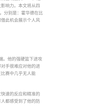
大影响力。本文将从四
刻，分别是：霍华德在比
何借此机会展示个人风
攻端。他的强硬篮下进攻
得对手很难应对他的进
在比赛中几乎无人能
过快速的反应和精准的
有人都感受到了他的防