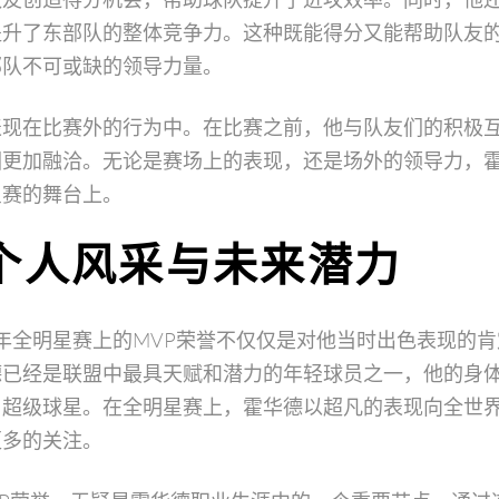
提升了东部队的整体竞争力。这种既能得分又能帮助队友
部队不可或缺的领导力量。
表现在比赛外的行为中。在比赛之前，他与队友们的积极
围更加融洽。无论是赛场上的表现，还是场外的领导力，
星赛的舞台上。
个人风采与未来潜力
08年全明星赛上的MVP荣誉不仅仅是对他当时出色表现的
德已经是联盟中最具天赋和潜力的年轻球员之一，他的身
名超级球星。在全明星赛上，霍华德以超凡的表现向全世
更多的关注。