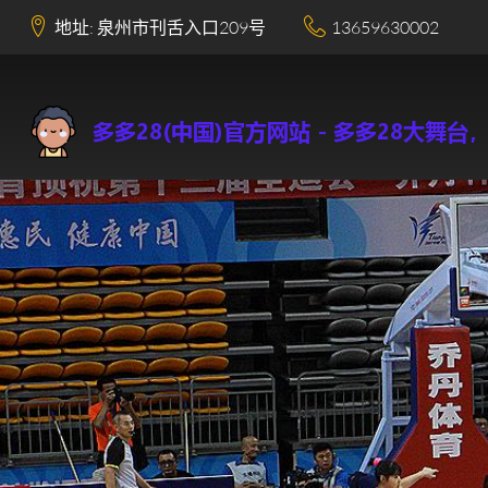
地址: 泉州市刊舌入口209号
13659630002