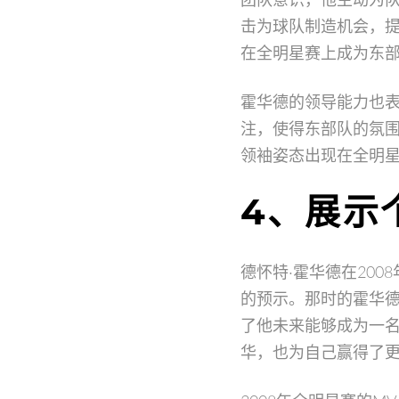
击为球队制造机会，
在全明星赛上成为东
霍华德的领导能力也
注，使得东部队的氛
领袖姿态出现在全明
4、展示
德怀特·霍华德在20
的预示。那时的霍华
了他未来能够成为一
华，也为自己赢得了