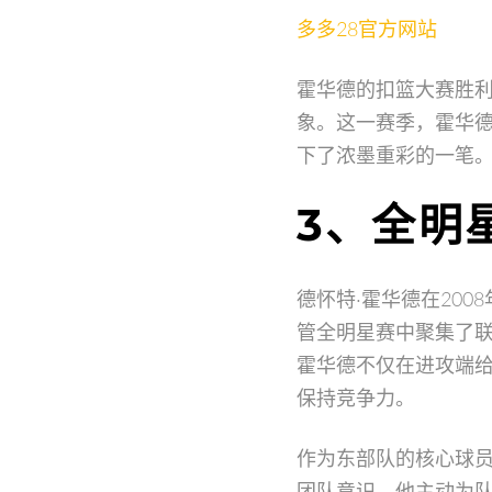
多多28官方网站
霍华德的扣篮大赛胜利
象。这一赛季，霍华德
下了浓墨重彩的一笔
3、全明
德怀特·霍华德在20
管全明星赛中聚集了
霍华德不仅在进攻端
保持竞争力。
作为东部队的核心球
团队意识，他主动为