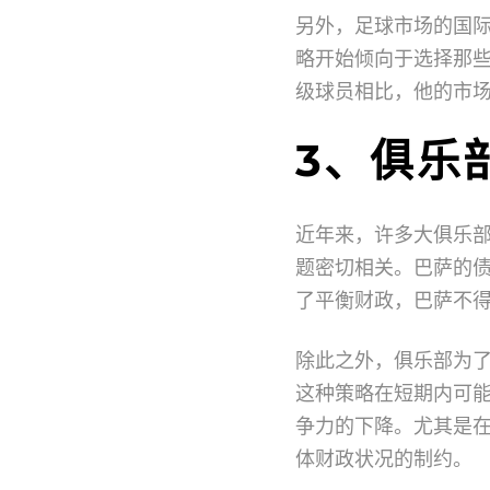
另外，足球市场的国
略开始倾向于选择那
级球员相比，他的市
3、俱乐
近年来，许多大俱乐
题密切相关。巴萨的
了平衡财政，巴萨不
除此之外，俱乐部为
这种策略在短期内可
争力的下降。尤其是
体财政状况的制约。