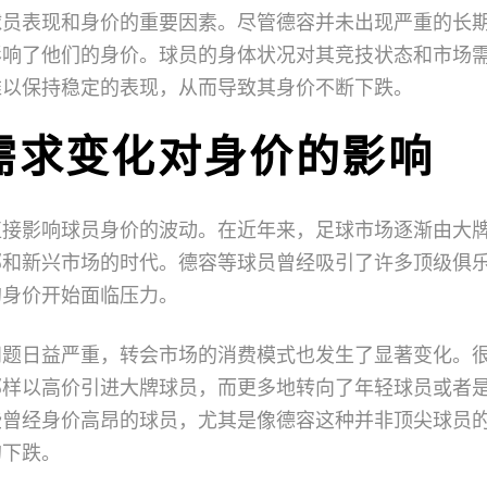
球员表现和身价的重要因素。尽管德容并未出现严重的长
影响了他们的身价。球员的身体状况对其竞技状态和市场
难以保持稳定的表现，从而导致其身价不断下跌。
需求变化对身价的影响
直接影响球员身价的波动。在近年来，足球市场逐渐由大
部和新兴市场的时代。德容等球员曾经吸引了许多顶级俱
的身价开始面临压力。
问题日益严重，转会市场的消费模式也发生了显著变化。
那样以高价引进大牌球员，而更多地转向了年轻球员或者
些曾经身价高昂的球员，尤其是像德容这种并非顶尖球员
的下跌。