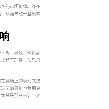
本身的市场价值。许多
担，从而导致一些原本
响
所下降，导致了球员身
市场趋于理性，俱乐部
其在赛场上的表现来决
，球员的身价也受到更
，尤其是那些未能与大