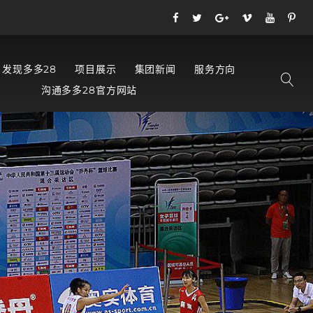
发现多多28
项目展示
集团新闻
服务方向
沟通多多28官方网站