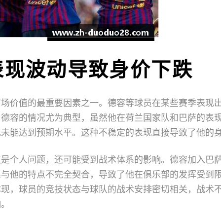
表现波动导致身价下跌
市场价值的最重要因素之一。德容等球员在某些赛季表现
。德容的情况尤为典型，虽然他在荷兰国家队和巴萨的表
现未能达到预期水平。这种不稳定的表现直接导致了他的
仅是个人问题，还可能受到战术体系的影响。德容加入巴
系与他的特点不完全契合，导致了他在俱乐部的发挥受到
体现，球员的竞技状态与球队的战术安排密切相关，战术
响。