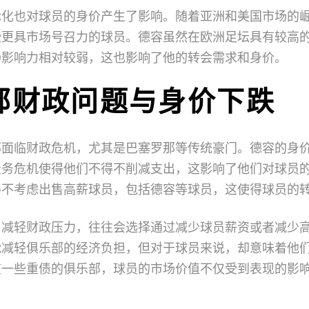
际化也对球员的身价产生了影响。随着亚洲和美国市场的
些更具市场号召力的球员。德容虽然在欧洲足坛具有较高
场影响力相对较弱，这也影响了他的转会需求和身价。
部财政问题与身价下跌
部面临财政危机，尤其是巴塞罗那等传统豪门。德容的身
债务危机使得他们不得不削减支出，这影响了他们对球员
得不考虑出售高薪球员，包括德容等球员，这使得球员的
了减轻财政压力，往往会选择通过减少球员薪资或者减少
能减轻俱乐部的经济负担，但对于球员来说，却意味着他
在一些重债的俱乐部，球员的市场价值不仅受到表现的影