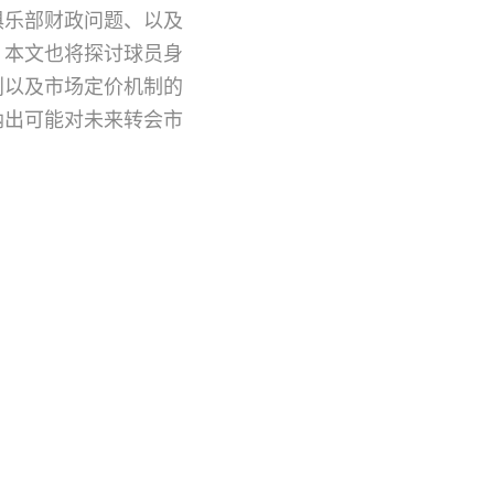
俱乐部财政问题、以及
，本文也将探讨球员身
划以及市场定价机制的
纳出可能对未来转会市