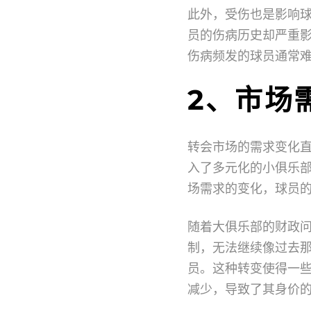
此外，受伤也是影响
员的伤病历史却严重
伤病频发的球员通常
2、市场
转会市场的需求变化
入了多元化的小俱乐
场需求的变化，球员
随着大俱乐部的财政
制，无法继续像过去
员。这种转变使得一
减少，导致了其身价