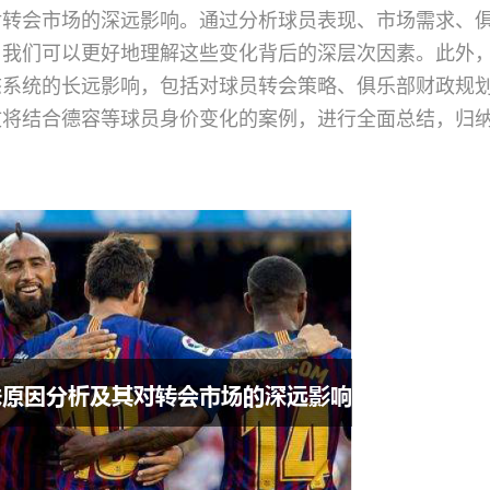
对转会市场的深远影响。通过分析球员表现、市场需求、
，我们可以更好地理解这些变化背后的深层次因素。此外
态系统的长远影响，包括对球员转会策略、俱乐部财政规
文将结合德容等球员身价变化的案例，进行全面总结，归