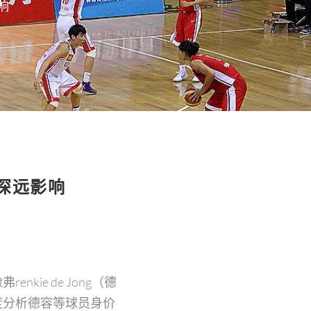
响
深远影响
e de Jong（德
度分析德容等球员身价