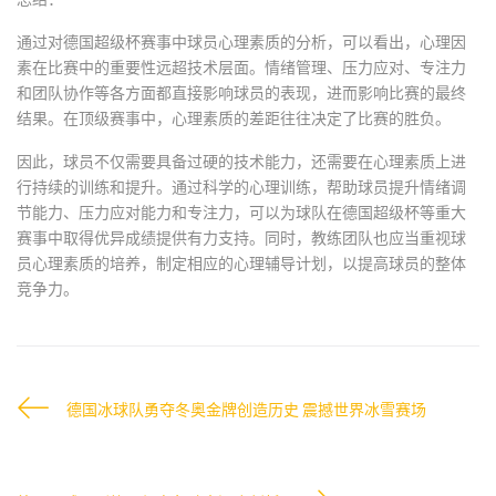
通过对德国超级杯赛事中球员心理素质的分析，可以看出，心理因
素在比赛中的重要性远超技术层面。情绪管理、压力应对、专注力
和团队协作等各方面都直接影响球员的表现，进而影响比赛的最终
结果。在顶级赛事中，心理素质的差距往往决定了比赛的胜负。
因此，球员不仅需要具备过硬的技术能力，还需要在心理素质上进
行持续的训练和提升。通过科学的心理训练，帮助球员提升情绪调
节能力、压力应对能力和专注力，可以为球队在德国超级杯等重大
赛事中取得优异成绩提供有力支持。同时，教练团队也应当重视球
员心理素质的培养，制定相应的心理辅导计划，以提高球员的整体
竞争力。
德国冰球队勇夺冬奥金牌创造历史 震撼世界冰雪赛场