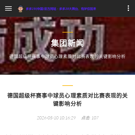
集团新闻
德国超级杯赛事中球员心理素质对比赛表现的关键影响分析
德国超级杯赛事中球员心理素质对比赛表现的关
键影响分析
2026-05-10 10:16:29
点击: 107