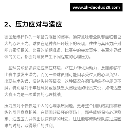
2、压力应对与适应
德国超级杯作为一项备受瞩目的赛事，通常意味着全队都面临着巨
大的心理压力。球员在这种高压环境下的表现，往往与其压力应对
能力密切相关。比赛的前期准备、比赛中的突发事件、甚至外界媒
体的关注，都会对球员产生不同程度的心理压力。
一些球员能够迅速适应高压环境，将压力转化为动力，反而能够在
比赛中激发出潜力。而另一些球员则可能因承受过大的心理负担，
出现技术失误、情绪失控等情况。这种情况在德国超级杯中屡见不
鲜，特别是对于年轻球员或是缺乏大赛经验的球员来说，如何适应
大赛压力是一项重要的心理挑战。
压力应对不仅仅是个人的心理素质问题，更与整个团队的氛围和教
练的引导息息相关。在德国超级杯的赛场上，那些能够保持心理稳
定、适应压力并做出快速调整的球员，往往能够帮助球队度过最困
难的时刻，取得最后的胜利。