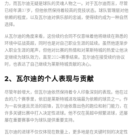
力，而瓦尔迪无疑是球队的灵魂人物之一。对于瓦尔迪而言，尽管
已经年满37岁，但他依然保持着较高的竞技状态。球队管理层对他
依赖的程度，以及瓦尔迪对俱乐部的忠诚，使得续约成为一种自然
选择。
从瓦尔迪的角度来看，这份续约合同不仅意味着他将继续在熟悉的
环境中征战英超，同时也是对自己职业生涯的延续。虽然他逐渐步
入职业生涯的尾声，但他对比赛的热情和对莱斯特城的热爱让他决
定继续为球队效力，直至2024赛季结束。瓦尔迪在接受续约协议
时，也表达了自己继续为莱斯特城贡献的决心。
2、瓦尔迪的个人表现与贡献
尽管年龄增大，但瓦尔迪依然保持着令人印象深刻的表现。他在过
去的几个赛季里，依旧是莱斯特城进攻端最为依赖的球员之一。作
为一名快速且灵活的前锋，瓦尔迪依靠出色的跑位和射门能力，在
许多关键比赛中打入决定性进球。他不仅在英超中频繁进球，还屡
屡在重要赛事中为球队提供重要支持。
瓦尔迪的进球不仅仅体现在数量上，更多地是在关键时刻的决定性