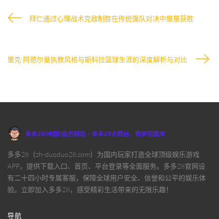
拜仁通过心理战术克敌制胜在传统强队对决中屡屡获胜
里克·阿德尔曼执教风格与斯科拉篮球生涯的深度解析与对比
多多28（zh-duoduo28.com）为国内玩家打造全球顶级娱乐游戏
APP，提供下载入口、首页、平台登录等全面服务。多多28官网设
有二十四小时专属客服，保障全球用户安全、信誉和公平的娱乐体
验。立即加入多多28，感受精彩生活带来的无限乐趣！
导航