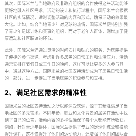
其次，国际米兰与当地政府及非政府组织的合作使得这些活动能够
更好地融入社区需求。活动的设计和执行过程中，国际米兰会根据
社区的实际情况，适时调整活动的内容和形式，确保活动的效果最
大化。比如，结合当地青少年对足球的热情，国际米兰便特别加强
了青少年足球训练和赛事的组织，而对于老年人群体，则增加了健
康运动和社区联谊的环节。
此外，国际米兰还通过灵活的时间安排和贴心的服务，为居民提供
了便捷的参与渠道。考虑到许多居民的日常工作和生活压力，活动
通常安排在节假日或工作日的晚间，这样可以让更多的人参与其
中。通过这种方式，国际米兰的社区支持活动成为了居民日常生活
的一部分，进一步促进了当地居民的积极参与和支持。
2、满足社区需求的精准性
国际米兰的社区支持活动之所以能深受欢迎，源于其精准满足了当
地社区的多元需求。不同年龄、职业和文化背景的居民在活动中找
到了自己的位置，活动内容的多样性确保了每个人都能有所收获。
例如，针对青少年群体，国际米兰提供了专业的足球训练营和技能
提升课程，这不仅提升了他们的运动能力，还增强了他们的团队合