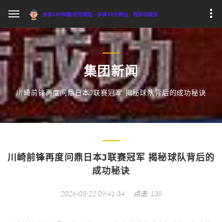
集团新闻
川崎前锋再度问鼎日本J联赛冠军 揭秘球队背后的成功秘诀
川崎前锋再度问鼎日本J联赛冠军 揭秘球队背后的
成功秘诀
2026-03-22 09:41:34
点击: 138