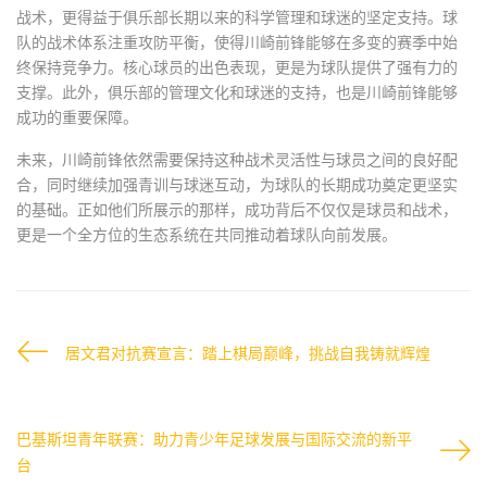
战术，更得益于俱乐部长期以来的科学管理和球迷的坚定支持。球
队的战术体系注重攻防平衡，使得川崎前锋能够在多变的赛季中始
终保持竞争力。核心球员的出色表现，更是为球队提供了强有力的
支撑。此外，俱乐部的管理文化和球迷的支持，也是川崎前锋能够
成功的重要保障。
未来，川崎前锋依然需要保持这种战术灵活性与球员之间的良好配
合，同时继续加强青训与球迷互动，为球队的长期成功奠定更坚实
的基础。正如他们所展示的那样，成功背后不仅仅是球员和战术，
更是一个全方位的生态系统在共同推动着球队向前发展。
居文君对抗赛宣言：踏上棋局巅峰，挑战自我铸就辉煌
巴基斯坦青年联赛：助力青少年足球发展与国际交流的新平
台