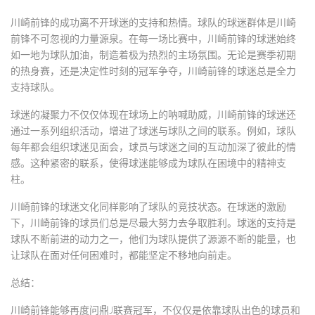
川崎前锋的成功离不开球迷的支持和热情。球队的球迷群体是川崎
前锋不可忽视的力量源泉。在每一场比赛中，川崎前锋的球迷始终
如一地为球队加油，制造着极为热烈的主场氛围。无论是赛季初期
的热身赛，还是决定性时刻的冠军争夺，川崎前锋的球迷总是全力
支持球队。
球迷的凝聚力不仅仅体现在球场上的呐喊助威，川崎前锋的球迷还
通过一系列组织活动，增进了球迷与球队之间的联系。例如，球队
每年都会组织球迷见面会，球员与球迷之间的互动加深了彼此的情
感。这种紧密的联系，使得球迷能够成为球队在困境中的精神支
柱。
川崎前锋的球迷文化同样影响了球队的竞技状态。在球迷的激励
下，川崎前锋的球员们总是尽最大努力去争取胜利。球迷的支持是
球队不断前进的动力之一，他们为球队提供了源源不断的能量，也
让球队在面对任何困难时，都能坚定不移地向前走。
总结：
川崎前锋能够再度问鼎J联赛冠军，不仅仅是依靠球队出色的球员和