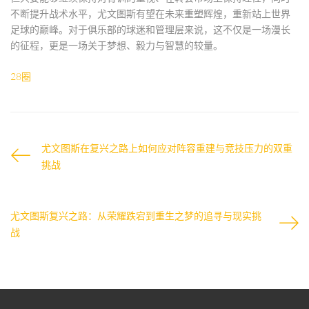
不断提升战术水平，尤文图斯有望在未来重塑辉煌，重新站上世界
足球的巅峰。对于俱乐部的球迷和管理层来说，这不仅是一场漫长
的征程，更是一场关于梦想、毅力与智慧的较量。
28圈
尤文图斯在复兴之路上如何应对阵容重建与竞技压力的双重
挑战
尤文图斯复兴之路：从荣耀跌宕到重生之梦的追寻与现实挑
战