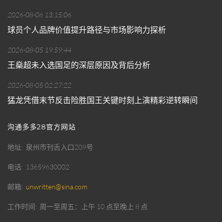
2026-08-06 13:15:06
球员个人品牌价值提升路径与市场影响力探析
2026-08-05 19:59:44
王燊超未入选国足的深层原因及背后分析
2026-08-05 02:27:22
猛龙凭借末节反击险胜国王关键时刻上演精彩逆转瞬间
沟通多多28官方网站
地址
泉州市刊舌入口209号
电话
13659630002
邮箱
unwritten@sina.com
工作时间
周一至周五：上午 10 点至晚上 8 点