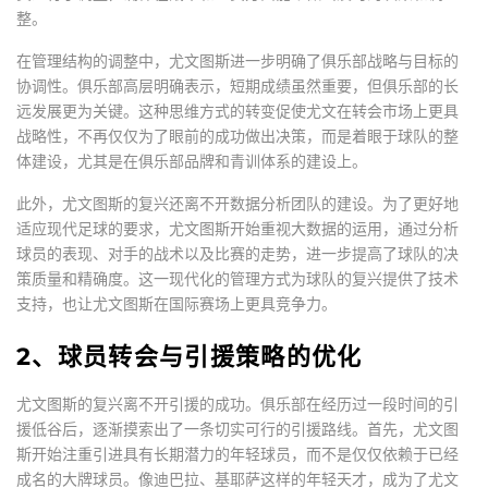
整。
在管理结构的调整中，尤文图斯进一步明确了俱乐部战略与目标的
协调性。俱乐部高层明确表示，短期成绩虽然重要，但俱乐部的长
远发展更为关键。这种思维方式的转变促使尤文在转会市场上更具
战略性，不再仅仅为了眼前的成功做出决策，而是着眼于球队的整
体建设，尤其是在俱乐部品牌和青训体系的建设上。
此外，尤文图斯的复兴还离不开数据分析团队的建设。为了更好地
适应现代足球的要求，尤文图斯开始重视大数据的运用，通过分析
球员的表现、对手的战术以及比赛的走势，进一步提高了球队的决
策质量和精确度。这一现代化的管理方式为球队的复兴提供了技术
支持，也让尤文图斯在国际赛场上更具竞争力。
2、球员转会与引援策略的优化
尤文图斯的复兴离不开引援的成功。俱乐部在经历过一段时间的引
援低谷后，逐渐摸索出了一条切实可行的引援路线。首先，尤文图
斯开始注重引进具有长期潜力的年轻球员，而不是仅仅依赖于已经
成名的大牌球员。像迪巴拉、基耶萨这样的年轻天才，成为了尤文