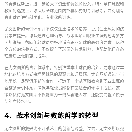
的青训优势上，进一步加大了资金和资源的投入，特别是在球探和
教练的选拔上，球队从全球范围内招募优秀的青训教练，并对现有
青训球员进行科学化、专业化的训练。
尤文图斯的青训体系并不仅仅注重技术的培养，更加注重球员的综
合素质提升。球队通过心理辅导、战术理解和职业生涯规划等多方
面的训练，帮助年轻球员更好地适应职业足球的高强度要求。这种
全方位的培养方式，不仅提升了球员的技术能力，也帮助他们在心
理素质上做到更加成熟。
在尤文图斯的青训体系中，特别注重本土球员的培养，力求通过本
地化的培养方式来增强球队的凝聚力和归属感。尤文图斯通过与当
地学校、足球俱乐部的合作，打造了一个从基础教育到职业生涯的
全链条青训体系，确保年轻球员能够在最适合的环境中成长。这一
策略使得尤文图斯不仅能够为一线队输送人才，还能提高整个俱乐
部的竞技水平。
4、战术创新与教练哲学的转型
尤文图斯的复兴离不开战术上的创新与调整。过去，尤文图斯以强