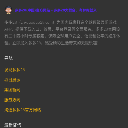
多多28（zh-duoduo28.com）为国内玩家打造全球顶级娱乐游戏
APP，提供下载入口、首页、平台登录等全面服务。多多28官网设
有二十四小时专属客服，保障全球用户安全、信誉和公平的娱乐体
验。立即加入多多28，感受精彩生活带来的无限乐趣！
导航
发现多多28
项目展示
集团新闻
服务方向
沟通多多28官方网站
最新咨询