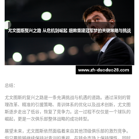
总结：
尤文图斯的复兴之路是一条充满挑战与机遇的道路。通过深刻的管
理改革、精准的引援策略、青训体系的优化以及战术创新，尤文图
斯逐步走出了低谷，恢复了竞争力。这一过程不仅仅是一个球队的
崛起，更是一次俱乐部整体战略的成功转型。
展望未来，尤文图斯依然面临着来自其他顶级俱乐部的激烈竞争。
但只要能够继续保持对青训的重视、在转会市场上保持理性，同时