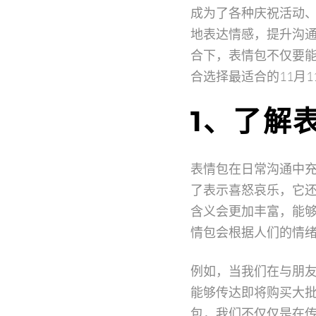
成为了各种庆祝活动
地表达情感，提升沟通
合下，表情包不仅要
合选择最适合的11月
1、了解
表情包在日常沟通中
了表示喜怒哀乐，它
含义会更加丰富，能够
情包会根据人们的情
例如，当我们在与朋友
能够传达即将购买大
包，我们不仅仅是在