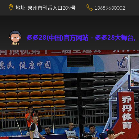
地址: 泉州市刊舌入口209号
13659630002