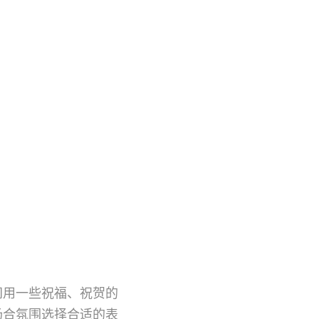
间用一些祝福、祝贺的
场合氛围选择合适的表