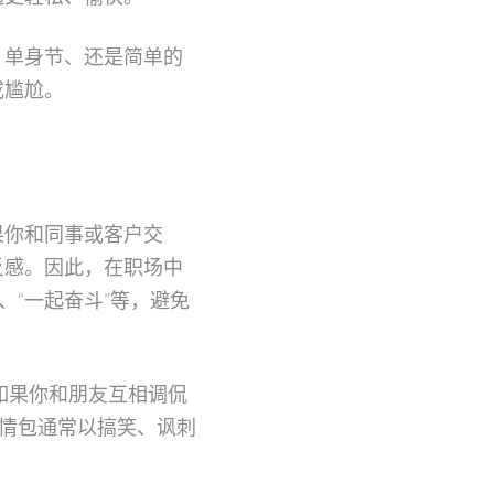
、单身节、还是简单的
或尴尬。
果你和同事或客户交
反感。因此，在职场中
、“一起奋斗”等，避免
如果你和朋友互相调侃
表情包通常以搞笑、讽刺