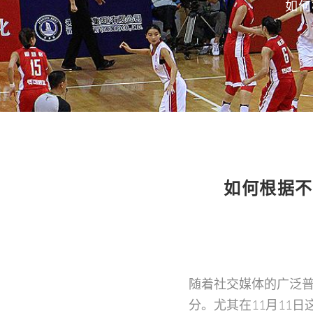
如何
如何根据不
随着社交媒体的广泛
分。尤其在11月11