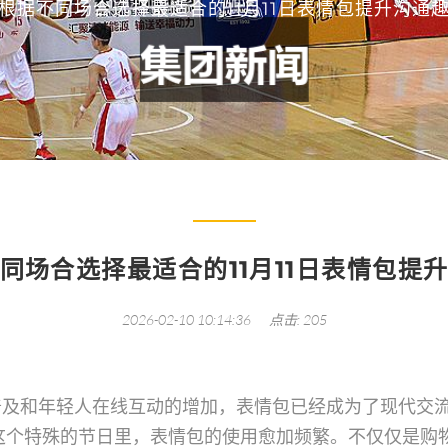
根据不同场合选择最适合的11月11日表情包提升沟通
同场合选择最适合的11月11日表情包提
2026-02-10 10:14:36
点击: 205
普及和年轻人在线互动的增加，表情包已经成为了现代交
日这个特殊的节日里，表情包的使用愈加频繁。不仅仅是购物