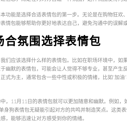
基本功能是选择合适表情包的第一步。无论是在购物狂欢
的表情包能够帮助你更好地表达自己，避免沟通中的误解
场合氛围选择表情包
了我们应该选择什么样的表情包。比如在职场环境中，如
过于幽默的表情包，可能会让人觉得不够专业，甚至产生
正式为主，通常包含一些中性或积极的情绪，比如“加油”
中，11月11日的表情包就可以更加随意和幽默。例如，
有单身狗表情包无疑能引起对方的共鸣并制造笑点。这类
默感，能够迅速让对方感受到你的情绪。