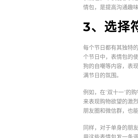
情包，是提高沟通趣
3、选择
每个节日都有其独特的
个节日中，表情包的
狗的自嘲等内容，表
满节日的氛围。
例如，在“双十一”的
来表现购物欲望的激
朋友圈和微信群，也
同样，对于单身的朋友
用这些表情包发一条