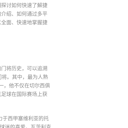
细探讨如何快速了解捷
的介绍、如何通过多平
以全面、快速地掌握捷
的门将历史，可以追溯
门将。其中，最为人熟
之一，他不仅在切尔西俱
克足球在国际赛场上获
力于西甲塞维利亚的托
众多球迷的喜爱。瓦茨利克