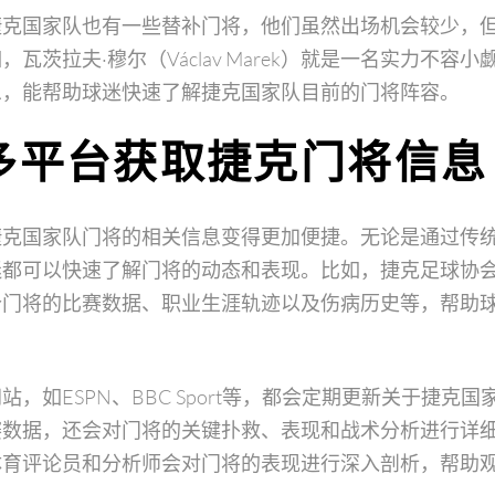
捷克国家队也有一些替补门将，他们虽然出场机会较少，
瓦茨拉夫·穆尔（Václav Marek）就是一名实力不容
息，能帮助球迷快速了解捷克国家队目前的门将阵容。
多平台获取捷克门将信息
捷克国家队门将的相关信息变得更加便捷。无论是通过传
迷都可以快速了解门将的动态和表现。比如，捷克足球协
个门将的比赛数据、职业生涯轨迹以及伤病历史等，帮助
，如ESPN、BBC Sport等，都会定期更新关于捷克
赛数据，还会对门将的关键扑救、表现和战术分析进行详
体育评论员和分析师会对门将的表现进行深入剖析，帮助