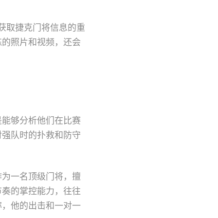
成为了获取捷克门将信息的重
练的照片和视频，还会
是能够分析他们在比赛
对强队时的扑救和防守
作为一名顶级门将，擅
节奏的掌控能力，往往
称，他的出击和一对一