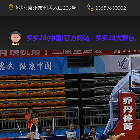
地址: 泉州市刊舌入口209号
13659630002