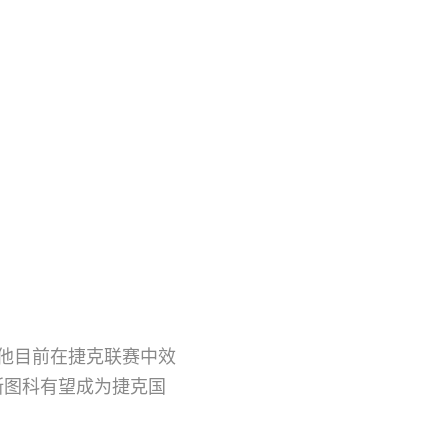
然他目前在捷克联赛中效
斯图科有望成为捷克国