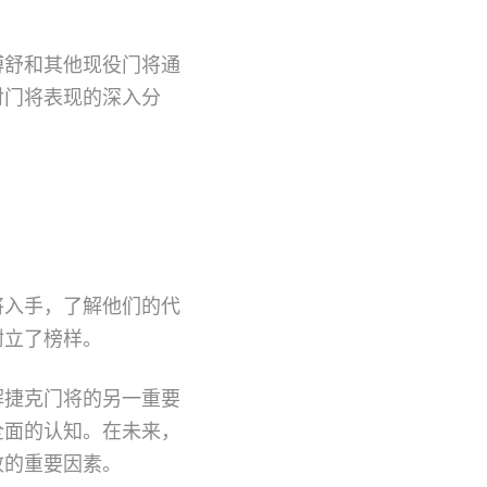
博舒和其他现役门将通
对门将表现的深入分
将入手，了解他们的代
树立了榜样。
解捷克门将的另一重要
全面的认知。在未来，
败的重要因素。