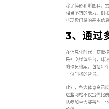
除了博舒和斯图科，
相当不错的能力。例如，
些现役门将的基本信
3、通过
在信息化时代，获取
是社交媒体平台，球
的球员档案，包括每
一位门将的背景。
此外，各大体育资讯网站
这些网站不仅提供比
队参加重大赛事时，