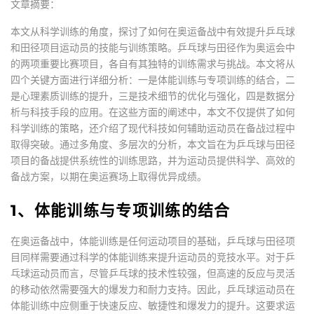
文章摘要：
本文从科学训练的角度，探讨了如何在奥运备战中有效提升乒乓球
和田径项目运动员的技能与训练策略。乒乓球与田径作为奥运会中
的两项重要比赛项目，各自有其独特的训练需求与挑战。本文将从
四个关键方面进行详细分析：一是体能训练与专项训练的结合，二
是心理素质训练的提升，三是技术细节的优化与强化，四是数据分
析与科技手段的应用。在这些方面的阐述中，本文不仅提供了如何
科学训练的策略，还介绍了现代科技如何辅助运动员在备战过程中
取得突破。通过多角度、多层次的分析，本文旨在为乒乓球与田径
项目的备战提供系统性的训练思路，并为运动员提供科学、高效的
备战方案，以期在奥运赛场上取得优异成绩。
1、体能训练与专项训练的结合
在奥运备战中，体能训练是任何运动项目的基础，乒乓球与田径项
目同样需要通过科学的体能训练来提升运动员的竞技水平。对于乒
乓球运动员而言，尽管乒乓球的技术性较强，但高速的反应与灵活
的移动依然需要强大的爆发力和耐力支持。因此，乒乓球运动员在
体能训练中应侧重于快速反应、敏捷性和爆发力的提升。这要求运