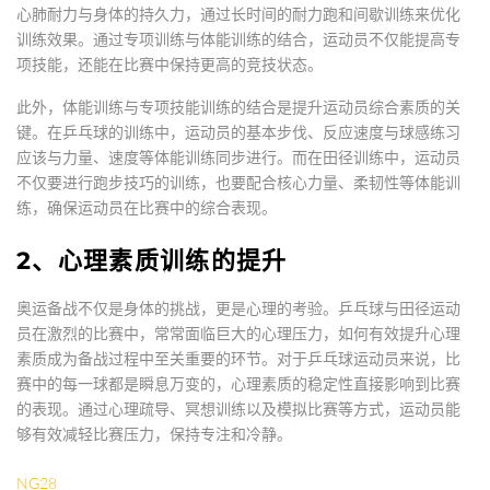
心肺耐力与身体的持久力，通过长时间的耐力跑和间歇训练来优化
训练效果。通过专项训练与体能训练的结合，运动员不仅能提高专
项技能，还能在比赛中保持更高的竞技状态。
此外，体能训练与专项技能训练的结合是提升运动员综合素质的关
键。在乒乓球的训练中，运动员的基本步伐、反应速度与球感练习
应该与力量、速度等体能训练同步进行。而在田径训练中，运动员
不仅要进行跑步技巧的训练，也要配合核心力量、柔韧性等体能训
练，确保运动员在比赛中的综合表现。
2、心理素质训练的提升
奥运备战不仅是身体的挑战，更是心理的考验。乒乓球与田径运动
员在激烈的比赛中，常常面临巨大的心理压力，如何有效提升心理
素质成为备战过程中至关重要的环节。对于乒乓球运动员来说，比
赛中的每一球都是瞬息万变的，心理素质的稳定性直接影响到比赛
的表现。通过心理疏导、冥想训练以及模拟比赛等方式，运动员能
够有效减轻比赛压力，保持专注和冷静。
NG28