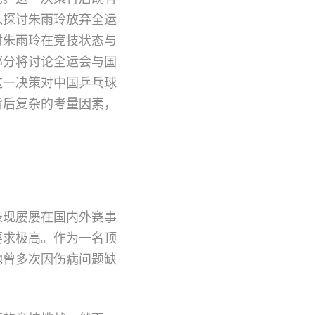
入探讨朱雨玲放弃全运
讨朱雨玲在竞技状态与
部分将讨论全运会与国
这一决策对中国乒乓球
背后复杂的考量因素，
表现屡屡在国内外赛事
要求极高。作为一名顶
她曾多次因伤病问题缺