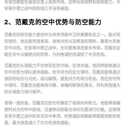
名球员都能在最佳位置上发挥作用。这种全局视野和指挥能力，令
安菲尔德之战中的防线几乎没有破绽。
2、范戴克的空中优势与防空能力
范戴克的防空能力是他作为世界顶级中卫的重要标志之一。面对高
空球时，他总能凭借身高、身体对抗以及精准的预判，赢得大多数
空中对抗。在安菲尔德之战中，无论是角球还是长传球，范戴克总
能在空中占据绝对的优势，为利物浦防线清除了许多危险。
范戴克的头球能力不仅体现在防守端，在进攻端，他同样能够通过
空中优势为球队提供威胁。防守对方的定位球时，范戴克能够通过
良好的站位与对抗，成功解围，避免对方的得分机会。而在防守传
中球时，范戴克总能保持冷静，准确判断球的落点，并利用他强大
的头球能力进行破坏。
值得一提的是，范戴克在防空时展现了极高的判断力。他能够准确
预判对方的传中路线，迅速移动到最合适的位置进行拦截。这使得
安菲尔德之战中的多次空中争顶，利物浦防线都能够稳稳控制住局
面，最大限度减少了对方的进攻威胁。